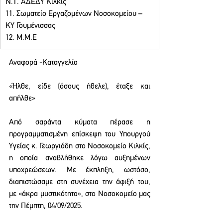
Ν.Τ. ΑΔΕΔΥ Κιλκίς 
11. Σωματείο Εργαζομένων Νοσοκομείου – 
ΚΥ Γουμένισσας 
12. Μ.Μ.Ε
Αναφορά -Καταγγελία
«Ήλθε, είδε (όσους ήθελε), έταξε και 
απήλθε»
Από σαράντα κύματα πέρασε η 
προγραμματισμένη επίσκεψη του Υπουργού 
Υγείας κ. Γεωργιάδη στο Νοσοκομείο Κιλκίς, 
η οποία αναβλήθηκε λόγω αυξημένων 
υποχρεώσεων. Με έκπληξη, ωστόσο, 
διαπιστώσαμε στη συνέχεια την άφιξή του, 
με «άκρα μυστικότητα», στο Νοσοκομείο μας 
την Πέμπτη, 04/09/2025.