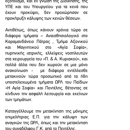
εξοπλισμό, και εν γνώση της Διοίκησης, της 
ΥΠΕ και του Υπουργείου για τα κενά που 
έχουν προκύψει, δεν προχώρησαν σε 
προκήρυξη κάλυψης των κενών θέσεων. 
Αντιθέτως, όπως κάνουν χρόνια τώρα σε 
διάφορα τμήματα – Αναισθησιολογικό στο 
Καραμανδάνειο Πάτρας , Τμήμα Αξονικού 
και Μαγνητικού στο «Αγία Σοφία», 
πυρηνικής ιατρικής, ελλείψεις νοσηλευτών 
στα χειρουργεία του «Π. & Α. Κυριακού», και 
πολλά άλλα που δεν χωρούν σε μια μόνο 
ανακοίνωση -  με διάφορα εντέλλεσθε 
μετακινούν τώρα προσωπικό από τα ήδη 
υποστελεχωμένα τμήματα ΩΡΛ του Παίδων 
«Η Αγία Σοφία» και Πεντέλης, θέτοντας σε 
κίνδυνο την ασφαλή λειτουργία και εκείνων 
των τμημάτων.
Καταγγέλλουμε την μετακίνηση της μόνιμης 
επιμελήτριας Ε.Π. για την κάλυψη των 
αναγκών της ΩΡΛ, όπως και την μετακίνηση 
του συναδέλφου Γ.Κ. από το Πεντέλης. 