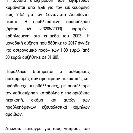
Η ωριαία αποζημίωση των εφημεριών 
κυμαίνεται από 4,48 για τον ειδικευόμενο 
έως 7,42 για τον Συντονιστή Διευθυντή, 
μεικτά. Η προβλεπόμενη προσαύξηση 
(άρθρο 45 ν.3205/2003) παραμένει 
καθηλωμένη στα επίπεδα του 2003. Η 
μοναδική αύξηση που δόθηκε το 2017 άγγιξε 
«το αστρονομικό ποσό» των 1,80 ευρώ (από 
30 ευρώ αυξήθηκε σε 31,80).  
Παράλληλα διατηρείται ο αυθαίρετος 
διαχωρισμός των εφημεριών σε τακτικές και 
πρόσθετες/ υπερβάλλουσες, με αποτέλεσμα 
την καθυστέρηση καταβολής ή την οριζόντια 
περικοπή, ακόμη και αυτών των 
προβλεπόμενων εξευτελιστικά χαμηλών 
αμοιβών.
Απόλυτο εμπαιγμό για τους γιατρούς του 