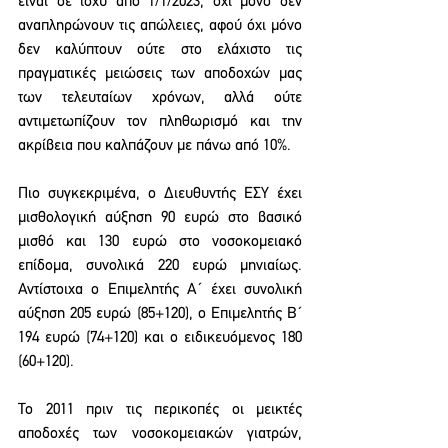
είναι σε ισχύ από 1/1/2023, όχι μόνο δεν 
αναπληρώνουν τις απώλειες, αφού όχι μόνο 
δεν καλύπτουν ούτε στο ελάχιστο τις 
πραγματικές μειώσεις των αποδοχών μας 
των τελευταίων χρόνων, αλλά ούτε 
αντιμετωπίζουν τον πληθωρισμό και την 
ακρίβεια που καλπάζουν με πάνω από 10%.  
Πιο συγκεκριμένα, ο Διευθυντής ΕΣΥ έχει 
μισθολογική αύξηση 90 ευρώ στο βασικό 
μισθό και 130 ευρώ στο νοσοκομειακό 
επίδομα, συνολικά 220 ευρώ μηνιαίως. 
Αντίστοιχα ο Επιμελητής Α΄ έχει συνολική 
αύξηση 205 ευρώ (85+120), ο Επιμελητής Β΄ 
194 ευρώ (74+120) και ο ειδικευόμενος 180 
(60+120).
Το 2011 πριν τις περικοπές οι μεικτές 
αποδοχές των νοσοκομειακών γιατρών, 