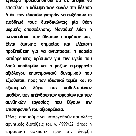
έγκαιρα προειδοποιήσει ότι δε μπορεί να 
επαφίεται η κάλυψη των κενών στη θέληση 
ή όχι των ιδιωτών γιατρών να αυξήσουν το 
εισόδημά τους διεκδικώντας μία θέση 
μερικής απασχόλησης. Μοναδική λύση η 
ικανοποίηση των δίκαιων αιτημάτων μας. 
Είναι ζωτικής σημασίας και ελάχιστη 
προϋπόθεση για να αντιστραφεί η πορεία 
κατάρρευσης κρίσιμων για την υγεία του 
λαού υποδομών και η μαζική αιμορραγία 
αξιόλογου επιστημονικού δυναμικού που 
εξωθείται, προς τον ιδιωτικό τομέα και το 
εξωτερικό, λόγω των καθηλωμένων 
μισθών, των απάνθρωπων ωραρίων και των 
συνθηκών εργασίας που θίγουν την 
επιστημονική του αξιοπρέπεια.
Τέλος, απαιτούμε να καταργηθούν και άλλες 
αρνητικές διατάξεις του ν. 4999/22, όπως η 
«πρακτική άσκηση» πριν την έναρξη 