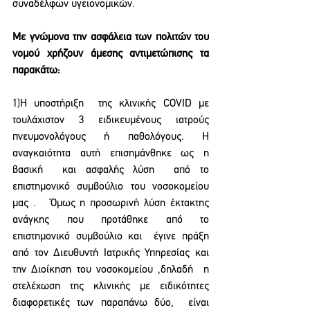
συναδέλφων υγειονομικών.
Με γνώμονα την ασφάλεια των πολιτών του 
νομού χρήζουν άμεσης αντιμετώπισης τα 
παρακάτω: 
1)Η υποστήριξη  της κλινικής COVID με 
τουλάχιστον 3 ειδικευμένους ιατρούς 
πνευμονολόγους ή παθολόγους. Η 
αναγκαιότητα αυτή επισημάνθηκε ως η 
βασική  και ασφαλής λύση  από το 
επιστημονικό συμβούλιο του νοσοκομείου 
μας .   Όμως η προσωρινή λύση έκτακτης 
ανάγκης που προτάθηκε από το 
επιστημονικό συμβούλιο και  έγινε πράξη 
από τον Διευθυντή Ιατρικής Υπηρεσίας και 
την Διοίκηση του νοσοκομείου ,δηλαδή  η 
στελέχωση της κλινικής με ειδικότητες 
διαφορετικές των παραπάνω δύο,  είναι 