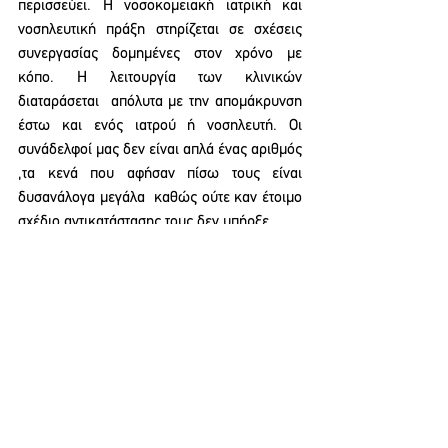
περισσεύει. Η νοσοκομειακή ιατρική και 
νοσηλευτική πράξη στηρίζεται σε σχέσεις 
συνεργασίας δομημένες στον χρόνο με 
κόπο. Η λειτουργία των κλινικών  
διαταράσεται  απόλυτα με την απομάκρυνση 
έστω και ενός ιατρού ή νοσηλευτή. Οι 
συνάδελφοί μας δεν είναι απλά ένας αριθμός 
,τα κενά που αφήσαν πίσω τους είναι 
δυσανάλογα μεγάλα  καθώς ούτε καν έτοιμο 
σχέδιο αντικατάστασης τους δεν υπήρξε. 
Τέλος  διαβεβαιώνουμε τον Μεσσηνιακό λαό 
ότι θα παραμείνουμε στην θέση μας μέχρι το 
τέλος και αυτής της δοκιμασίας 
,υπηρετώντας την δημόσια υγεία θέτοντας  
όμως όπως αρμόζει στο λειτούργημα μας 
και τα όρια της ασφάλειας  της ιατρικής 
πράξης. 