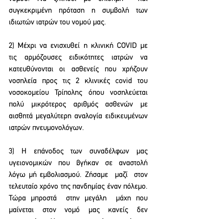
συγκεκριμένη πρόταση η συμβολή των 
ιδιωτών ιατρών του νομού μας.
2) Μέχρι να ενισχυθεί η κλινική COVID με  
τις αρμόζουσες ειδικότητες ιατρών να 
κατευθύνονται οι ασθενείς που χρήζουν 
νοσηλεία προς τις 2 κλινικές covid του 
νοσοκομείου Τρίπολης όπου νοσηλεύεται  
πολύ μικρότερος αριθμός ασθενών με 
αισθητά μεγαλύτερη αναλογία ειδικευμένων 
ιατρών πνευμονολόγων.
3) Η επάνοδος των συναδέλφων μας 
υγειονομικών που βγήκαν σε αναστολή 
λόγω μή εμβολιασμού. Ζήσαμε  μαζί  στον 
τελευταίο χρόνο της πανδημίας έναν πόλεμο. 
Τώρα μπροστά  στην μεγάλη  μάχη που 
μαίνεται στον νομό μας κανείς δεν 