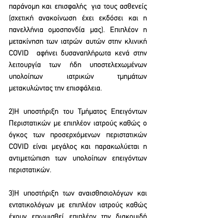
παράνομη και επισφαλής  για τους ασθενείς 
(σχετική ανακοίνωση έχει εκδόσει και η 
πανελλήνια ομοσπονδία μας). Επιπλέον η 
μετακίνηση των ιατρών αυτών στην κλινική 
COVID  αφήνει δυσαναπλήρωτα κενά στην 
λειτουργία των ήδη υποστελεχωμένων  
υπολοίπων ιατρικών τμημάτων  
μετακυλώντας την επισφάλεια.
2)Η υποστήριξη του Τμήματος Επειγόντων 
Περιστατικών με επιπλέον ιατρούς καθώς ο 
όγκος των προσερχόμενων περιστατικών 
COVID είναι μεγάλος και παρακωλύεται η 
αντιμετώπιση των υπολοίπων επειγόντων 
περιστατικών.
3)Η υποστήριξη των αναισθησιολόγων και 
εντατικολόγων με επιπλέον ιατρούς καθώς  
έχουν επωμισθεί επιπλέον την διακομιδή 