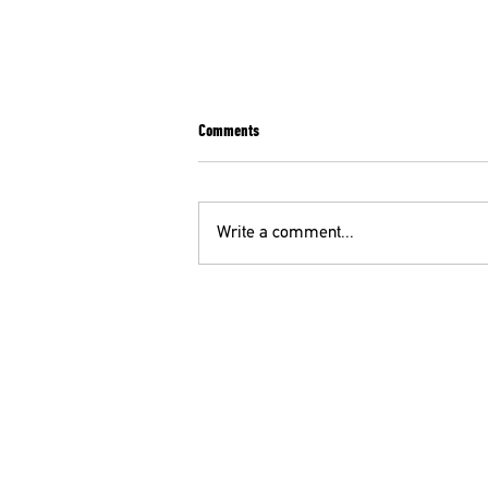
Comments
Write a comment...
ΕΝΩΤΙΚΟ ΚΙΝΗΜΑ ΓΙΑ ΤΗΝ ΑΝΑΤΡΟΠΗ:
ΠΡΑΞΙΚΟΠΗΜΑ ΣΤΟΝ ΠΑΝΕΛΛΗΝΙΟ
ΙΑΤΡΙΚΟ ΣΥΛΛΟΓΟ !
ΟΕ
210 52