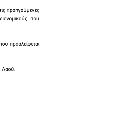
τις προηγούμενες 
ιονομικούς που 
που προαλείφεται 
υ Λαού.