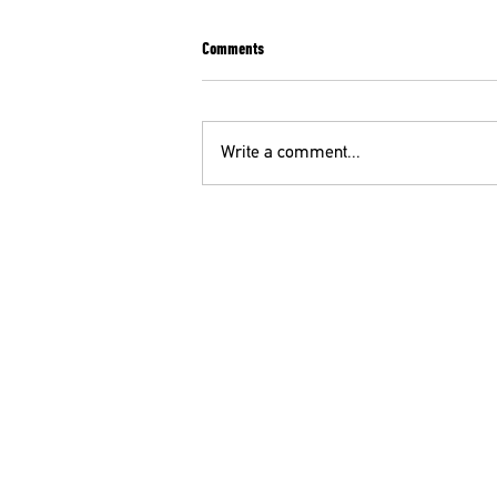
Comments
Write a comment...
ΣΥΛΛΗΠΗΤΗΡΙΑ ΕΠΙΣΤΟΛΗ ΤΗΣ ΕΙΝΑΠ ΓΙΑ
ΤΟΝ ΨΥΧΙΑΤΡΟ Κ. Θ. ΜΕΓΑΛΟΟΙΚΟΝΟΜΟΥ
ΟΕ
210 52