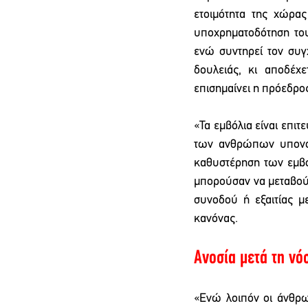
ετοιμότητα της χώρας
υποχρηματοδότηση του
ενώ συντηρεί τον συγ
δουλειάς, κι αποδέχ
επισημαίνει η πρόεδρο
«Τα εμβόλια είναι επιτ
των ανθρώπων υπονομ
καθυστέρηση των εμβο
μπορούσαν να μεταβού
συνοδού ή εξαιτίας μ
κανόνας.
Ανοσία μετά τη νό
«Ενώ λοιπόν οι άνθρωπ