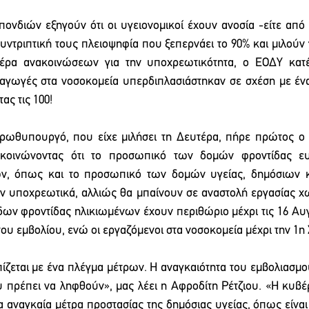
ονδιών εξηγούν ότι οι υγειονομικοί έχουν ανοσία -είτε από
υντριπτική τους πλειοψηφία που ξεπερνάει το 90% και μιλούν γ
μέρα ανακοινώσεων για την υποχρεωτικότητα, ο ΕΟΔΥ κατέ
σαγωγές στα νοσοκομεία υπερδιπλασιάστηκαν σε σχέση με ένα
τας τις 100!
ρωθυπουργό, που είχε μιλήσει τη Δευτέρα, πήρε πρώτος ο 
νακοινώνοντας ότι το προσωπικό των δομών φροντίδας ε
ν, όπως και το προσωπικό των δομών υγείας, δημόσιων κα
ν υποχρεωτικά, αλλιώς θα μπαίνουν σε αναστολή εργασίας χω
ων φροντίδας ηλικιωμένων έχουν περιθώριο μέχρι τις 16 Αυ
ου εμβολίου, ενώ οι εργαζόμενοι στα νοσοκομεία μέχρι την 1η
ίζεται με ένα πλέγμα μέτρων. Η αναγκαιότητα του εμβολιασμο
 πρέπει να ληφθούν», μας λέει η Αφροδίτη Ρέτζιου. «Η κυβέρ
α αναγκαία μέτρα προστασίας της δημόσιας υγείας, όπως είναι 