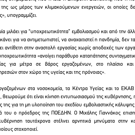
 της ως μέρος των κλιμακούμενων ενεργειών, οι οποίες δεν
», υπογραμμίζει.
ία μιλάει για “υποχρεωτικότητα” εμβολιασμού και από την άλλη
άνει για να αντιμετωπιστεί, να αναχαιτιστεί η πανδημία, δεν τα
ει αντίθετη στην αναστολή εργασίας χωρίς αποδοχές των εργ
η υποχρεωτικότητα «ανοίγει παράθυρο καταπάτησης συνταγματι
ίας για μέτρα σε βάρος εργαζομένων, στο πλαίσιο και
ρεσιών στον χώρο της υγείας και της πρόνοιας».
ργαζομένων στα νοσοκομεία, τα Κέντρα Υγείας και το ΕΚΑΒ έ
υ, θεωρούμε ότι είναι κίνηση εντυπωσιασμού της κυβέρνησης, 
ς της για τη μη υλοποίηση του σχεδίου εμβολιαστικής κάλυψης
ά του ο πρόεδρος της ΠΟΕΔΗΝ. Ο Μιχάλης Γιαννάκος επισημα
κυβέρνηση ταυτόχρονα στέλνει αρνητικά μηνύματα στην κο
οίους στοχοποιεί.