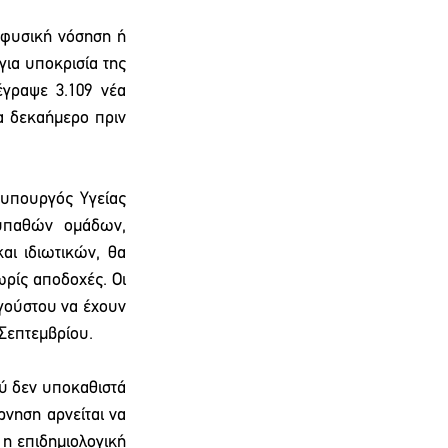
 φυσική νόσηση ή 
ια υποκρισία της 
γραψε 3.109 νέα 
 δεκαήμερο πριν 
υπουργός Υγείας 
υπαθών ομάδων, 
ι ιδιωτικών, θα 
ρίς αποδοχές. Οι 
γούστου να έχουν 
 Σεπτεμβρίου.
ύ δεν υποκαθιστά 
νηση αρνείται να 
η επιδημιολογική 