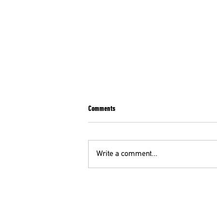
Comments
Write a comment...
ΑΔΕΔΥ: ΣΤΑΣΗ ΕΡΓΑΣΙΑΣ ΤΡΙΤΗ 14/7 ΑΠΟ
ΤΙΣ 11:00 ΕΩΣ ΤΗ ΛΗΞΗ ΒΑΡΔΙΑΣ