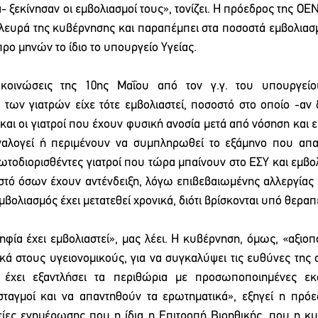
ξεκίνησαν οι εμβολιασμοί τους», τονίζει. Η πρόεδρος της ΟΕΝΓ
λευρά της κυβέρνησης και παραπέμπει στα ποσοστά εμβολιασ
ρο μηνών το ίδιο το υπουργείο Υγείας.
οινώσεις της 10ης Μαΐου από τον γ.γ. του υπουργείου
 των γιατρών είχε τότε εμβολιαστεί, ποσοστό στο οποίο -αν δ
αι οι γιατροί που έχουν φυσική ανοσία μετά από νόσηση και εί
αλογεί ή περιμένουν να συμπληρωθεί το εξάμηνο που απαιτε
ωτοδιορισθέντες γιατροί που τώρα μπαίνουν στο ΕΣΥ και εμβολι
τό όσων έχουν αντένδειξη, λόγω επιβεβαιωμένης αλλεργίας 
βολιασμός έχει μετατεθεί χρονικά, διότι βρίσκονται υπό θεραπ
φία έχει εμβολιαστεί», μας λέει. Η κυβέρνηση, όμως, «αξιοποι
κά στους υγειονομικούς, για να συγκαλύψει τις ευθύνες της στ
 έχει εξαντλήσει τα περιθώρια με προσωποποιημένες εκστ
ισταγμοί και να απαντηθούν τα ερωτηματικά», εξηγεί η πρόε
είες ενημέρωσης που η ίδια η Επιτροπή Βιοηθικής, που η κυ