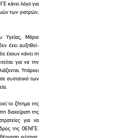
Ε κάνει λόγο για 
μών των γιατρών, 
 Υγείας, Μάριο 
εν έχει αυξηθεί- 
τε έχουν κάνει τη 
ίται για να την 
άζονται. Υπάρχει 
σε συστατικό των 
εία.
εί το ζήτημα της 
η διαχείριση της 
ρατείες για να 
δρος της ΟΕΝΓΕ. 
βέρνηση ρώτησε, 