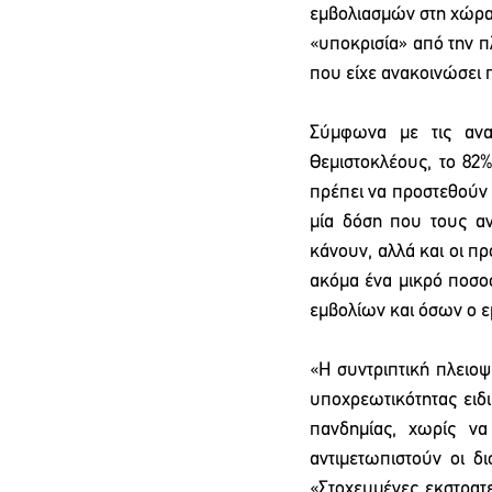
εμβολιασμών στη χώρα- 
«υποκρισία» από την π
που είχε ανακοινώσει π
Σύμφωνα με τις ανακ
Θεμιστοκλέους, το 82%
πρέπει να προστεθούν κ
μία δόση που τους αν
κάνουν, αλλά και οι πρ
ακόμα ένα μικρό ποσοσ
εμβολίων και όσων ο εμ
«Η συντριπτική πλειοψη
υποχρεωτικότητας ειδι
πανδημίας, χωρίς να
αντιμετωπιστούν οι δ
«Στοχευμένες εκστρατ