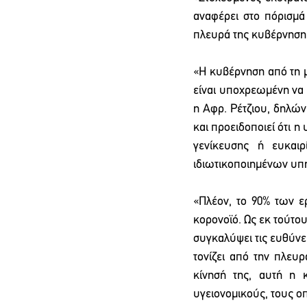
αναφέρει στο πόρισμά
πλευρά της κυβέρνησης
«Η κυβέρνηση από τη μ
είναι υποχρεωμένη να κ
η Αφρ. Ρέτζιου, δηλών
και προειδοποιεί ότι 
γενίκευσης ή ευκαιρ
ιδιωτικοποιημένων υπη
«Πλέον, το 90% των ε
κορονοϊό. Ως εκ τούτο
συγκαλύψει τις ευθύνε
τονίζει από την πλευρ
κίνησή της, αυτή η 
υγειονομικούς, τους οπ