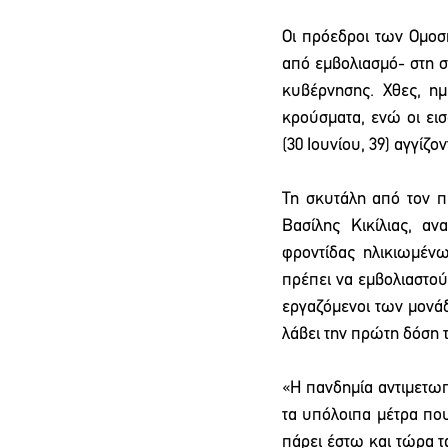
Οι πρόεδροι των Ομοσπ
από εμβολιασμό- στη σ
κυβέρνησης. Χθες, η
κρούσματα, ενώ οι ει
(30 Ιουνίου, 39) αγγίζον
Τη σκυτάλη από τον π
Βασίλης Κικίλιας, α
φροντίδας ηλικιωμένω
πρέπει να εμβολιαστού
εργαζόμενοι των μονάδ
λάβει την πρώτη δόση τ
«Η πανδημία αντιμετωπ
τα υπόλοιπα μέτρα που
πάρει έστω και τώρα τ