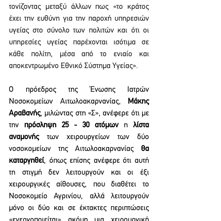
τονίζοντας μεταξύ άλλων πως «το κράτος 
έχει την ευθύνη για την παροχή υπηρεσιών 
υγείας στο σύνολο των πολιτών και ότι οι 
υπηρεσίες υγείας παρέχονται ισότιμα σε 
κάθε πολίτη, μέσα από το ενιαίο και 
αποκεντρωμένο Εθνικό Σύστημα Υγείας».
Ο πρόεδρος της Ένωσης Ιατρών 
Νοσοκομείων Αιτωλοακαρνανίας, 
Μάκης 
Αραβανής
, μιλώντας στη «Σ», ανέφερε ότι με 
την 
πρόσληψη 25 - 30 ατόμων
 η 
λίστα 
αναμονής
 των χειρουργείων των δύο 
νοσοκομείων της Αιτωλοακαρνανίας
 θα 
καταργηθεί
, όπως επίσης ανέφερε ότι αυτή 
τη στιγμή δεν λειτουργούν και οι έξι 
χειρουργικές αίθουσες, που διαθέτει το 
Νοσοκομείο Αγρινίου, αλλά λειτουργούν 
μόνο οι δύο και σε έκτακτες περιπτώσεις 
«ενεργοποιείται» ακόμη μια χειρουργική 