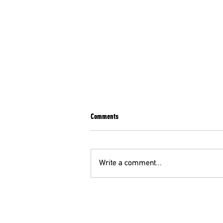
Comments
Write a comment...
Π. ΠΑΠΑΝΙΚΟΛΑΟΥ ΓΓ ΟΕΝΓΕ ΣΤΟΝ105,5
FM ΜΕ ΤΗΝ Κ. ΑΚΡΙΒΟΠΟΥΛΟΥ