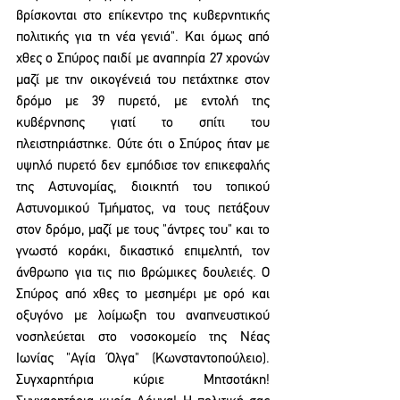
βρίσκονται στο επίκεντρο της κυβερνητικής 
πολιτικής για τη νέα γενιά". Και όμως από 
χθες ο Σπύρος παιδί με αναπηρία 27 χρονών 
μαζί με την οικογένειά του πετάχτηκε στον 
δρόμο με 39 πυρετό, με εντολή της 
κυβέρνησης γιατί το σπίτι του 
πλειστηριάστηκε. Ούτε ότι ο Σπύρος ήταν με 
υψηλό πυρετό δεν εμπόδισε τον επικεφαλής 
της Αστυνομίας, διοικητή του τοπικού 
Αστυνομικού Τμήματος, να τους πετάξουν 
στον δρόμο, μαζί με τους "άντρες του" και το 
γνωστό κοράκι, δικαστικό επιμελητή, τον 
άνθρωπο για τις πιο βρώμικες δουλειές. Ο 
Σπύρος από χθες το μεσημέρι με ορό και 
οξυγόνο με λοίμωξη του αναπνευστικού 
νοσηλεύεται στο νοσοκομείο της Νέας 
Ιωνίας "Αγία Όλγα" (Κωνσταντοπούλειο). 
Συγχαρητήρια κύριε Μητσοτάκη! 