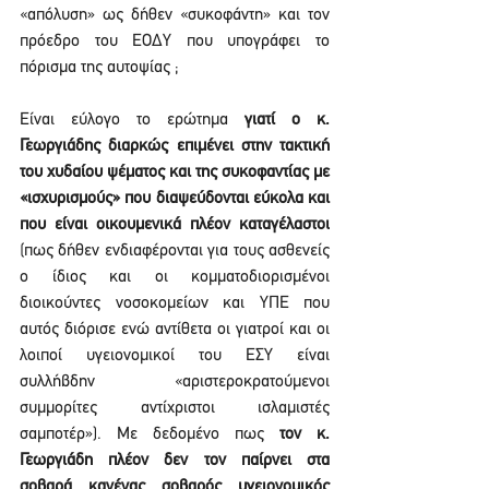
«απόλυση» ως δήθεν «συκοφάντη» και τον 
πρόεδρο του ΕΟΔΥ που υπογράφει το 
πόρισμα της αυτοψίας ;
Είναι εύλογο το ερώτημα 
γιατί ο κ. 
Γεωργιάδης διαρκώς επιμένει στην τακτική 
του χυδαίου ψέματος και της συκοφαντίας με 
«ισχυρισμούς» που διαψεύδονται εύκολα και 
που είναι οικουμενικά πλέον καταγέλαστοι
(πως δήθεν ενδιαφέρονται για τους ασθενείς 
ο ίδιος και οι κομματοδιορισμένοι 
διοικούντες νοσοκομείων και ΥΠΕ που 
αυτός διόρισε ενώ αντίθετα οι γιατροί και οι 
λοιποί υγειονομικοί του ΕΣΥ είναι 
συλλήβδην «αριστεροκρατούμενοι 
συμμορίτες αντίχριστοι ισλαμιστές 
σαμποτέρ»). Με δεδομένο πως 
τον κ. 
Γεωργιάδη πλέον δεν τον παίρνει στα 
σοβαρά κανένας σοβαρός υγειονομικός 