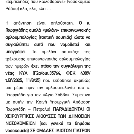
«τεμπέληδες που κωλοβαράνε» (νοσοκομείο 
Ρόδου) κλπ, κλπ, κλπ …
Η απάντηση είναι απλούστατη. 
Ο κ. 
Γεωργιάδης αμολά «μελάνι» επικοινωνιακής 
αρλουμπολογίας (τακτική σουπιάς) ώστε να 
συγκαλύπτει αυτά που νομοθετεί και 
υπογράφει.
 Το «μελάνι σουπιάς» της 
τρέχουσας επικοινωνιακής αρλουμπολογίας 
των ημερών 
έχει στόχο την συγκάλυψη της 
νέας ΚΥΑ (Γ2α/οικ.35764, ΦΕΚ 4389/
τ.Β’/2025, 11/8/25)
 που εκδόθηκε ακριβώς 
μια μέρα πριν την αρλουμπολογία του κ. 
Γεωργιάδη για τον «Άγιο Σάββα». Σύμφωνα 
με αυτήν την Κοινή Υπουργική Απόφαση 
Γεωργιάδη – Πετραλιά 
ΠΑΡΑΔΙΔΟΝΤΑΙ ΟΙ 
ΧΕΙΡΟΥΡΓΙΚΕΣ ΑΙΘΟΥΣΕΣ ΤΩΝ ΔΗΜΟΣΙΩΝ 
ΝΟΣΟΚΟΜΕΙΩΝ (και γενικά τα δημόσια 
νοσοκομεία) ΣΕ ΟΜΑΔΕΣ ΙΔΙΩΤΩΝ ΓΙΑΤΡΩΝ 