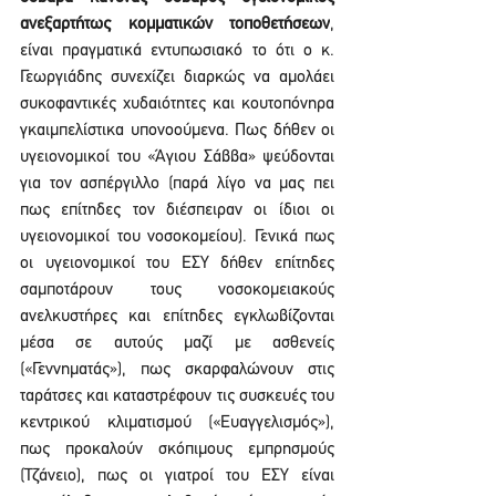
ανεξαρτήτως κομματικών τοποθετήσεων
, 
είναι πραγματικά εντυπωσιακό το ότι ο κ. 
Γεωργιάδης συνεχίζει διαρκώς να αμολάει 
συκοφαντικές χυδαιότητες και κουτοπόνηρα 
γκαιμπελίστικα υπονοούμενα. Πως δήθεν οι 
υγειονομικοί του «Άγιου Σάββα» ψεύδονται 
για τον ασπέργιλλο (παρά λίγο να μας πει 
πως επίτηδες τον διέσπειραν οι ίδιοι οι 
υγειονομικοί του νοσοκομείου). Γενικά πως 
οι υγειονομικοί του ΕΣΥ δήθεν επίτηδες 
σαμποτάρουν τους νοσοκομειακούς 
ανελκυστήρες και επίτηδες εγκλωβίζονται 
μέσα σε αυτούς μαζί με ασθενείς 
(«Γεννηματάς»), πως σκαρφαλώνουν στις 
ταράτσες και καταστρέφουν τις συσκευές του 
κεντρικού κλιματισμού («Ευαγγελισμός»), 
πως προκαλούν σκόπιμους εμπρησμούς 
(Τζάνειο), πως οι γιατροί του ΕΣΥ είναι 