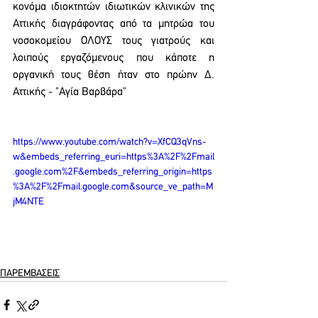
κονόμα ιδιοκτητών ιδιωτικών κλινικών της 
Αττικής διαγράφοντας από τα μητρώα του 
νοσοκομείου ΟΛΟΥΣ τους γιατρούς και 
λοιπούς εργαζόμενους που κάποτε η 
οργανική τους θέση ήταν στο πρώην Δ. 
Αττικής - "Αγία Βαρβάρα"
https://www.youtube.com/watch?v=XfCQ3qVns-
w&embeds_referring_euri=https%3A%2F%2Fmail
.google.com%2F&embeds_referring_origin=https
%3A%2F%2Fmail.google.com&source_ve_path=M
jM4NTE
ΠΑΡΕΜΒΑΣΕΙΣ