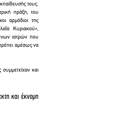
κπαίδευσής τους. 
ική πράξη, του 
οι αρμόδιοι της 
αΐα Κυριακού», 
ενων ιατρών που 
πρέπει αμέσως να 
 συμμετείχαν και 
κτη και έκνομη 