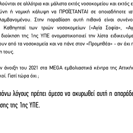
ύνται σε αλλότρια και μάλιστα εκτός νοσοκομείου και εκτός ε
ύνη ή νομική κάλυψη να ΠΡΟΪΣΤΑΝΤΑΙ σε οποιαδήποτε ιατρ
λαμβανομένου. Στην παραβίαση αυτή πιθανά είναι συνένοχ
 Καθηγηταί των τριών νοσοκομείων («Αγία Σοφία», «Αγλ
διοίκηση της 1ης ΥΠΕ ονομαστικοποιεί την λίστα ειδικευόμ
ουν από τα νοσοκομεία και να πάνε στον «Προμηθέα» - αν όχι 
η τους.
ν άνοιξη του 2021 στα MEGA εμβολιαστικά κέντρα της Αττικής
ί. Γιατί τώρα όχι ;
πάνω λόγους πρέπει άμεσα να ακυρωθεί αυτή η απαράδε
ησης της 1ης ΥΠΕ.