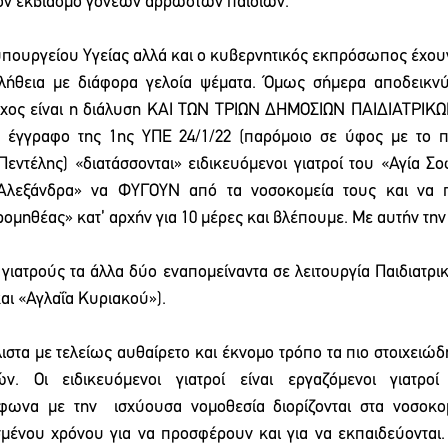
τον εκβιασμό γονέων άρρωστων παιδιών.
 υπουργείου Υγείας αλλά και ο κυβερνητικός εκπρόσωπος έχου
ήθεια με διάφορα γελοία ψέματα. Όμως σήμερα αποδεικνύε
τόχος είναι η διάλυση ΚΑΙ ΤΩΝ ΤΡΙΩΝ ΔΗΜΟΣΙΩΝ ΠΑΙΔΙΑΤΡΙ
 έγγραφο της 1ης ΥΠΕ 24/1/22 (παρόμοιο σε ύφος με το π
ντέλης) «διατάσσονται» ειδικευόμενοι γιατροί του «Αγία Σοφ
Αλεξάνδρα» να ΦΥΓΟΥΝ από τα νοσοκομεία τους και να 
ρομηθέας» κατ’ αρχήν για 10 μέρες και βλέπουμε. Με αυτήν την
ιατρούς τα άλλα δύο εναπομείναντα σε λειτουργία Παιδιατρικ
και «Αγλαΐα Κυριακού»).
λιστα με τελείως αυθαίρετο και έκνομο τρόπο τα πιο στοιχειώδ
ών. Οι ειδικευόμενοι γιατροί είναι εργαζόμενοι γιατροί
φωνα με την  ισχύουσα νομοθεσία διορίζονται στα νοσοκο
σμένου χρόνου για να προσφέρουν και για να εκπαιδεύονται.