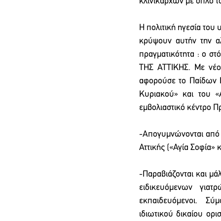
κλινικαρχών με όπλο 
Η πολιτική ηγεσία του
κρύψουν αυτήν την αλ
πραγματικότητα : ο σ
ΤΗΣ ΑΤΤΙΚΗΣ. Με νέο
αφορούσε το Παίδων Πε
Κυριακού» και του «
εμβολιαστικό κέντρο Π
-Απογυμνώνονται από γ
Αττικής («Αγία Σοφία» 
-Παραβιάζονται και μά
ειδικευόμενων γιατρ
εκπαιδευόμενοι.  Σύμ
ιδιωτικού δικαίου ορι