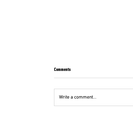
Comments
Write a comment...
ΑΔΕΔΥ: ΣΤΑΣΗ ΕΡΓΑΣΙΑΣ ΤΡΙΤΗ 14/7 ΑΠΟ
ΤΙΣ 11:00 ΕΩΣ ΤΗ ΛΗΞΗ ΒΑΡΔΙΑΣ