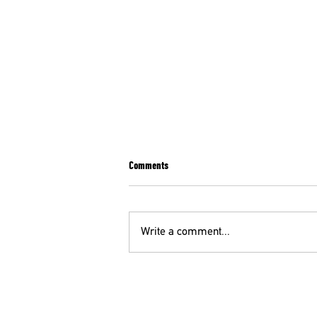
Comments
Write a comment...
Π. ΠΑΠΑΝΙΚΟΛΑΟΥ ΓΓ ΟΕΝΓΕ ΣΤΟΝ105,5
FM ΜΕ ΤΗΝ Κ. ΑΚΡΙΒΟΠΟΥΛΟΥ