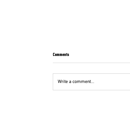
Comments
Write a comment...
Π. ΠΑΠΑΝΙΚΟΛΑΟΥ ΓΓ ΟΕΝΓΕ ΣΤΟΝ105,5
FM ΜΕ ΤΗΝ Κ. ΑΚΡΙΒΟΠΟΥΛΟΥ
ΟΕ