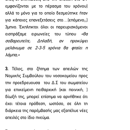
εμφανίζονται με το πέρασμα του χρόνου) 
αλλά το μόνο για το οποίο δεσμεύτηκε ήταν 
για κάποιες επανεξετάσεις στο…(επόμενο;;) 
3μηνο. Έκπληκτοι όλοι οι παρευρισκόμενοι 
εισπράξαμε ειρωνείες του τύπου 
«θα 
σοβαρευτείτε; Δηλαδή, αν προκύψει 
μελάνωμα σε 2-3-5 χρόνια θα φταίει η 
λάμπα;» 
3.
 Τέλος, στο ζήτημα των απειλών της 
Νομικής Συμβούλου του νοσοκομείου προς 
την προεδρευουσα  του Δ.Σ του σωματείου 
για επικείμενη πειθαρχική (και ποινική; ) 
δίωξή της, μπορεί επίσημα να αρνήθηκε ότι 
έχει τέτοια πρόθεση, ωστόσο, σε όλη τη 
διάρκεια της παρέμβασής μας εξαπέλυε νέες 
απειλές στο ίδιο πνεύμα.  