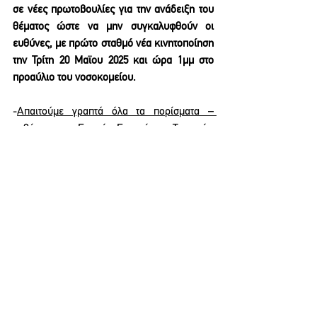
σε νέες πρωτοβουλίες για την ανάδειξη του 
θέματος ώστε να μην συγκαλυφθούν οι 
ευθύνες, με πρώτο σταθμό νέα κινητοποίηση 
την Τρίτη 20 Μαϊου 2025 και ώρα 1μμ στο 
προαύλιο του νοσοκομείου. 
-
Απαιτούμε γραπτά όλα τα πορίσματα – 
εκθέσεις των Γιατρών Εργασίας – Τεχνικών 
Ασφαλείας και το δελτίο Ελέγχου των 
επιθεωρητών του ΣΕΠΕ που παράνομα δεν 
μας έχουν αποδοθεί.  
-Όσο για την περιφρονητική, απαξιωτική και 
υποτιμητική, προσβλητική συμπεριφορά του 
Διοικητή του νοσοκομείου, που στοχεύει να 
συγκαλύψει ευθύνες της Διοίκησης και του 
υπουργείου και να καταστήσει τους 
συναδέλφους «αποδιοπομπαίους τράγους», 
θα πάρει την απάντηση που του αρμόζει με 