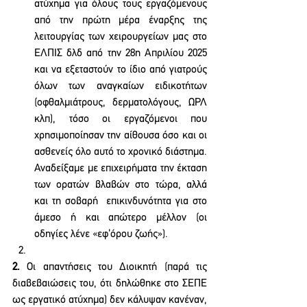
ατύχημα για όλους τους εργαζόμενους 
από την πρώτη μέρα έναρξης της 
λειτουργίας των χειρουργείων μας στο 
ΕΛΠΙΣ δλδ από την 28η Απριλίου 2025 
και να εξεταστούν το ίδιο από γιατρούς 
όλων των αναγκαίων ειδικοτήτων 
(οφθαλμιάτρους, δερματολόγους, ΩΡΛ 
κλπ), τόσο οι εργαζόμενοι που 
χρησιμοποίησαν την αίθουσα όσο και οι 
ασθενείς όλο αυτό το χρονικό διάστημα. 
Αναδείξαμε με επιχειρήματα την έκταση 
των ορατών βλαβών στο τώρα, αλλά 
και τη σοβαρή  επικινδυνότητα για στο 
άμεσο ή και απώτερο μέλλον (οι 
οδηγίες λένε «εφ’όρου ζωής»).
2.
 Οι απαντήσεις του Διοικητή (παρά τις 
διαβεβαιώσεις του, ότι δηλώθηκε στο ΣΕΠΕ 
ως εργατικό ατύχημα) δεν κάλυψαν κανέναν, 