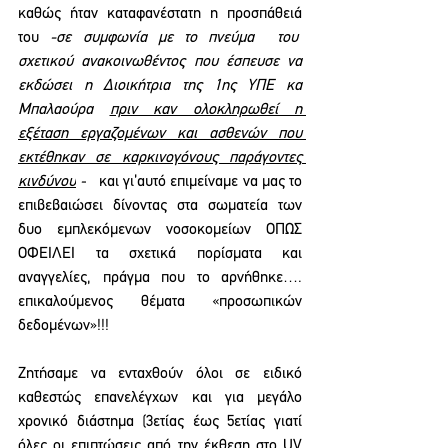
καθώς ήταν καταφανέστατη η προσπάθειά 
του 
-σε συμφωνία με το πνεύμα  του  
σχετικού ανακοινωθέντος που έσπευσε να 
εκδώσει η Διοικήτρια της 1ης ΥΠΕ κα 
Μπαλαούρα 
πριν καν ολοκληρωθεί η 
εξέταση εργαζομένων και ασθενών που 
εκτέθηκαν σε καρκινογόνους παράγοντες 
κινδύνου
 -
   και γι’αυτό επιμείναμε να μας το 
επιβεβαιώσει δίνοντας στα σωματεία των 
δυο εμπλεκόμενων νοσοκομείων ΟΠΩΣ 
ΟΦΕΙΛΕΙ τα σχετικά πορίσματα και 
αναγγελίες, πράγμα που το αρνήθηκε…. 
επικαλούμενος θέματα «προσωπικών 
δεδομένων»!!! 
Ζητήσαμε να ενταχθούν όλοι σε ειδικό 
καθεστώς επανελέγχων και για μεγάλο 
χρονικό διάστημα (3ετίας έως 5ετίας γιατί 
όλες οι επιπτώσεις από την έκθεση στο UV 