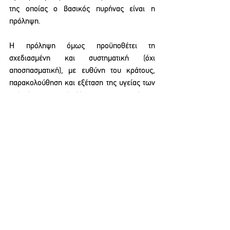
της οποίας ο βασικός πυρήνας είναι η 
πρόληψη.
Η πρόληψη όμως προϋποθέτει τη 
σχεδιασμένη και συστηματική (όχι 
αποσπασματική), με ευθύνη του κράτους, 
παρακολούθηση και εξέταση της υγείας των 
ανθρώπων, την εξειδίκευση, καταγραφή των 
ευάλωτων ομάδων και επιδημιολογική 
επιτήρηση, επιστημονική ενημέρωση, 
εξασφάλιση των όρων υγιεινής, 
καθαριότητας και γενικά συνθηκών 
διαβίωσης και εργασίας, ενίσχυση της 
άμυνας του οργανισμού όλου του πληθυσμού 
με όλα τα απαιτούμενα μέσα π.χ. εμβόλια. 
Προϋποθέτει δηλαδή ένα ολοκληρωμένο 
πλέγμα παρεμβάσεων μέσα από την 
ανάπτυξη ενός ολοκληρωμένου 