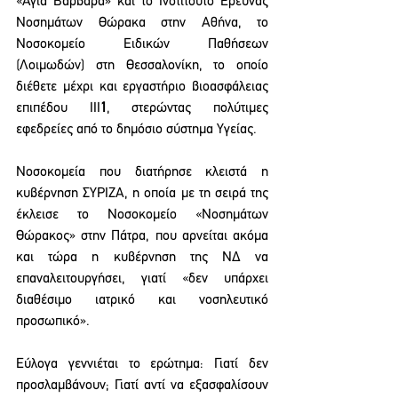
«Αγία Βαρβάρα» και το Ινστιτούτο Ερευνας 
Νοσημάτων Θώρακα στην Αθήνα, το 
Νοσοκομείο Ειδικών Παθήσεων 
(Λοιμωδών) στη Θεσσαλονίκη, το οποίο 
διέθετε μέχρι και εργαστήριο βιοασφάλειας 
επιπέδου ΙΙΙ
1
, στερώντας πολύτιμες 
εφεδρείες από το δημόσιο σύστημα Υγείας.
Νοσοκομεία που διατήρησε κλειστά η 
κυβέρνηση ΣΥΡΙΖΑ, η οποία με τη σειρά της 
έκλεισε το Νοσοκομείο «Νοσημάτων 
Θώρακος» στην Πάτρα, που αρνείται ακόμα 
και τώρα η κυβέρνηση της ΝΔ να 
επαναλειτουργήσει, γιατί «δεν υπάρχει 
διαθέσιμο ιατρικό και νοσηλευτικό 
προσωπικό».
Εύλογα γεννιέται το ερώτημα: Γιατί δεν 
προσλαμβάνουν; Γιατί αντί να εξασφαλίσουν 