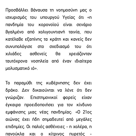
Προσβάλλει βάναυσα τη νοημοσύνη μας ο 
ισχυρισμός του υπουργού Υγείας ότι «η 
πανδημία του κορονοϊού είναι σενάριο 
βγαλμένο από χολιγουντιανή ταινία, που 
κατέλαβε εξαπίνης τα κράτη και κανείς δεν 
συνυπολόγισε στο σχεδιασμό του ότι 
χιλιάδες ασθενείς θα χρειάζονταν 
ταυτόχρονα νοσηλεία από έναν ιδιαίτερα 
μολυσματικό ιό».
Το παραμύθι της κυβέρνησης δεν έχει 
δράκο. Δεν δικαιούνται να λένε ότι δεν 
γνώριζαν. Επιστημονικοί φορείς είχαν 
έγκαιρα προειδοποιήσει για τον κίνδυνο 
εμφάνισης μιας νέας πανδημίας: «Ο 21ος 
αιώνας έχει ήδη σημαδευτεί από μεγάλες 
επιδημίες. Οι παλιές ασθένειες - η χολέρα, η 
πανούκλα και ο κίτρινος πυρετός - 