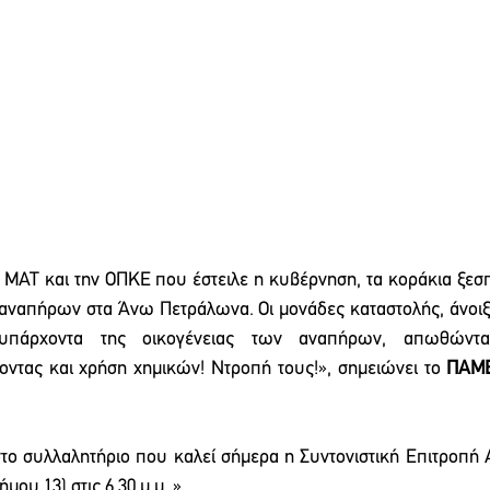
 ΜΑΤ και την ΟΠΚΕ που έστειλε η κυβέρνηση, τα κοράκια ξεσπ
α αναπήρων στα Άνω Πετράλωνα. Οι μονάδες καταστολής, άνοιξ
 υπάρχοντα της οικογένειας των αναπήρων, απωθώντα
ντας και χρήση χημικών! Ντροπή τους!», σημειώνει το 
ΠΑΜ
 στο συλλαλητήριο που καλεί σήμερα η Συντονιστική Επιτροπ
μου 13) στις 6.30 μ.μ..»