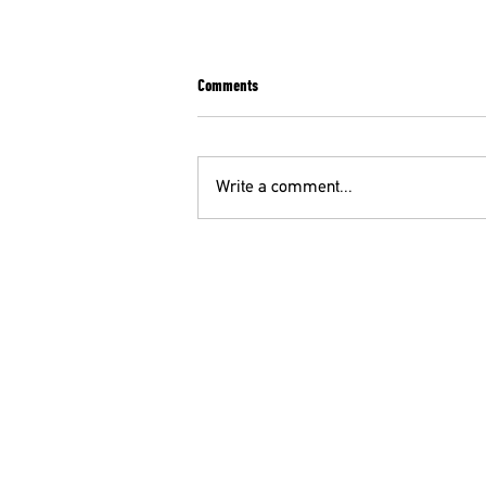
Comments
Write a comment...
ΑΔΕΔΥ: ΣΤΑΣΗ ΕΡΓΑΣΙΑΣ ΤΡΙΤΗ 14/7 ΑΠΟ
ΤΙΣ 11:00 ΕΩΣ ΤΗ ΛΗΞΗ ΒΑΡΔΙΑΣ
ΟΕ
210 52