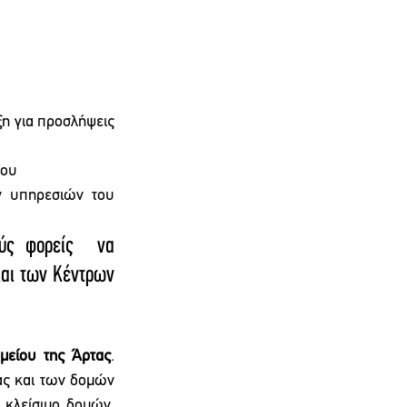
η για προσλήψεις 
ίου
ν υπηρεσιών του 
ύς φορείς  να 
αι των Κέντρων 
μείου της Άρτας
. 
ας και των δομών 
 κλείσιμο δομών, 