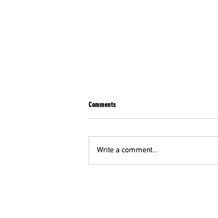
Comments
Write a comment...
ΕΝΩΤΙΚΟ ΚΙΝΗΜΑ ΓΙΑ ΤΗΝ ΑΝΑΤΡΟΠΗ:
ΠΡΑΞΙΚΟΠΗΜΑ ΣΤΟΝ ΠΑΝΕΛΛΗΝΙΟ
ΙΑΤΡΙΚΟ ΣΥΛΛΟΓΟ !