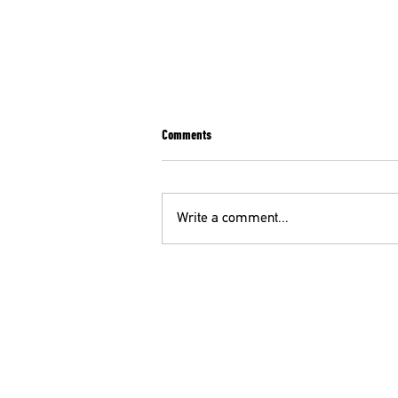
Comments
Write a comment...
ΑΔΕΔΥ: ΣΤΑΣΗ ΕΡΓΑΣΙΑΣ ΤΡΙΤΗ 14/7 ΑΠΟ
ΤΙΣ 11:00 ΕΩΣ ΤΗ ΛΗΞΗ ΒΑΡΔΙΑΣ
ΟΕ
210 52