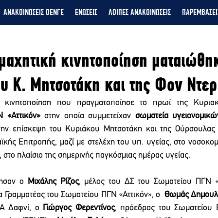
ΑΝΑΚΟΙΝΩΣΕΙΣ ΟΕΝΓΕ
ΕΝΩΣΕΙΣ
ΛΟΙΠΕΣ ΑΝΑΚΟΙΝΩΣΕΙΣ
ΠΑΡΕΜΒΑΣΕΙ
μαχητική κινητοποίηση ματαιώθη
υ Κ. Μητσοτάκη και της Φον Ντερ
ή κινητοποίηση που πραγματοποίησε το πρωί της Κυρια
 «Αττικόν»
 στην οποία συμμετείχαν 
σωματεία υγειονομικώ
την επίσκεψη του Κυριάκου Μητσοτάκη και της Ούρσουλας 
ής Επιτροπής, μαζί με στελέχη του υπ. υγείας, στο νοσοκομεί
, στο πλαίσιο της σημερινής παγκόσμιας ημέρας υγείας.
λησαν ο 
Μιχάλης Ρίζος
, μέλος του ΔΣ του Σωματείου ΠΓΝ «Α
α Γραμματέας του Σωματείου ΠΓΝ «Αττικόν», ο  
Θωμάς Δημουλ
Α Δαφνί, ο 
Γιώργος Φερεντίνος
, πρόεδρος του Σωματείου 