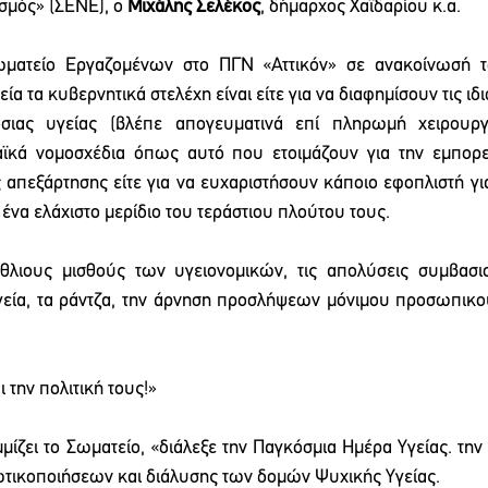
μός» (ΣΕΝΕ), ο 
Μιχάλης Σελέκος
, δήμαρχος Χαϊδαρίου κ.α.
ματείο Εργαζομένων στο ΠΓΝ «Αττικόν» σε ανακοίνωσή το
α τα κυβερνητικά στελέχη είναι είτε για να διαφημίσουν τις ιδι
σιας υγείας (βλέπε απογευματινά επί πληρωμή χειρουργεί
αϊκά νομοσχέδια όπως αυτό που ετοιμάζουν για την εμπορε
ς απεξάρτησης είτε για να ευχαριστήσουν κάποιο εφοπλιστή γι
ένα ελάχιστο μερίδιο του τεράστιου πλούτου τους.
άθλιους μισθούς των υγειονομικών, τις απολύσεις συμβασιού
εία, τα ράντζα, την άρνηση προσλήψεων μόνιμου προσωπικού
 την πολιτική τους!»
ίζει το Σωματείο, «διάλεξε την Παγκόσμια Ημέρα Υγείας. την 7
ωτικοποιήσεων και διάλυσης των δομών Ψυχικής Υγείας.