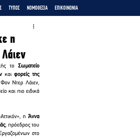
Σ
ΤΥΠΟΣ
ΝΟΜΟΘΕΣΙΑ
ΕΠΙΚΟΙΝΩΝΙΑ
κε η
 Λάιεν
κής το 
Σωματείο 
ν
 και 
φορείς της 
Φον Ντερ Λάιεν, 
ο και πιο ειδικά 
ττικόν», η 
Άννα 
άς
, πρόεδρος του 
Εργαζομένων στο 