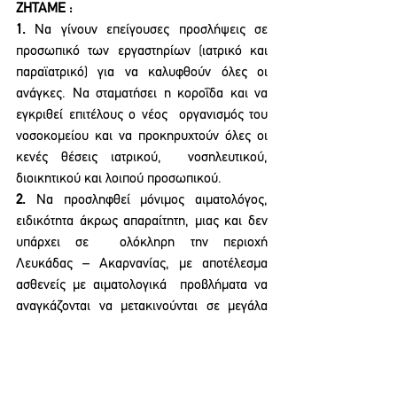
ΖΗΤΑΜΕ : 
1. 
Να γίνουν επείγουσες προσλήψεις σε 
προσωπικό των εργαστηρίων (ιατρικό και 
παραϊατρικό) για να καλυφθούν όλες οι 
ανάγκες. Να σταματήσει η κοροΐδα και να 
εγκριθεί επιτέλους ο νέος  οργανισμός του 
νοσοκομείου και να προκηρυχτούν όλες οι 
κενές θέσεις ιατρικού,  νοσηλευτικού, 
διοικητικού και λοιπού προσωπικού. 
2. 
Να προσληφθεί μόνιμος αιματολόγος, 
ειδικότητα άκρως απαραίτητη, μιας και δεν 
υπάρχει σε  ολόκληρη την περιοχή 
Λευκάδας – Ακαρνανίας, με αποτέλεσμα 
ασθενείς με αιματολογικά  προβλήματα να 
αναγκάζονται να μετακινούνται σε μεγάλα 
νοσοκομεία με δυσβάσταχτο κόστος για 
αυτούς και τις οικογένειές τους. 
3. 
Να μονιμοποιηθούν όλοι οι συμβασιούχοι 
του νοσοκομείου (επικουρικοί, με συμβάσεις 