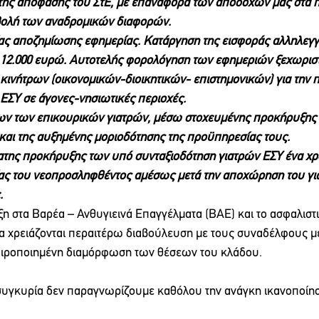
ης απόφασης του ΣτΕ, με επαναφορά των αποδοχών μας στα 
βολή των αναδρομικών διαφορών.
ας αποζημίωσης εφημερίας. Κατάργηση της εισφοράς αλληλεγγ
12.000 ευρώ. Αυτοτελής φορολόγηση των εφημεριών ξεχωριστ
 κινήτρων (οικονομικών-διοικητικών- επιστημονικών) για την 
ΕΣΥ σε άγονες-νησιωτικές περιοχές.
ων των επικουρικών γιατρών, μέσω στοχευμένης προκήρυξης
και της αυξημένης μοριοδότησης της προϋπηρεσίας τους. 
της προκήρυξης των υπό συνταξιοδότηση γιατρών ΕΣΥ ένα χρό
ς του νεοπροσληφθέντος αμέσως μετά την αποχώρηση του γιατρ
.
α χρειάζονται περαιτέρω διαβούλευση με τους συναδέλφους 
αιροποιημένη διαμόρφωση των θέσεων του κλάδου.
συγκυρία δεν παραγνωρίζουμε καθόλου την ανάγκη ικανοποίη