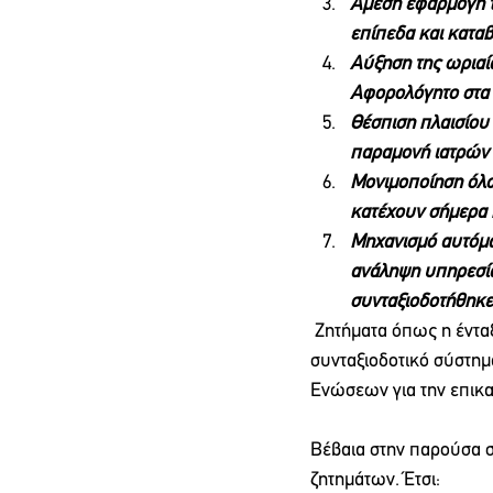
Άμεση εφαρμογή τ
επίπεδα και κατα
Αύξηση της ωριαί
Αφορολόγητο στα 
Θέσπιση πλαισίου
παραμονή ιατρών 
Μονιμοποίηση όλ
κατέχουν σήμερα 
Μηχανισμό αυτόμα
ανάληψη υπηρεσία
συνταξιοδοτήθηκε
 Ζητήματα όπως η ένταξη στα Βαρέα – Ανθυγιεινά Επαγγέλματα (ΒΑΕ) και το ασφαλιστικό – 
συνταξιοδοτικό σύστημ
Ενώσεων για την επικ
Βέβαια στην παρούσα 
ζητημάτων. Έτσι: