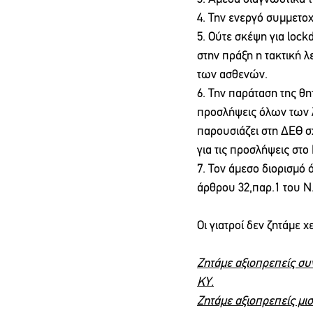
4. Την ενεργό συμμετο
5. Ούτε σκέψη για loc
στην πράξη η τακτική λ
των ασθενών. 
6. Την παράταση της θ
προσλήψεις όλων των 
παρουσιάζει στη ΔΕΘ σχ
για τις προσλήψεις στο
7. Τον άμεσο διορισμό
άρθρου 32,παρ.1 του Ν.
Οι γιατροί δεν ζητάμε 
Ζητάμε αξιοπρεπείς σ
ΚΥ.
Ζητάμε αξιοπρεπείς μ