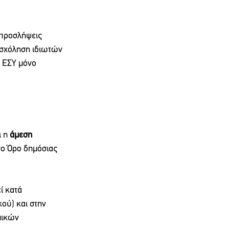
προσλήψεις 
ασχόληση ιδιωτών 
υ ΕΣΥ μόνο 
 η 
άμεση 
σο Όρο δημόσιας 
ί κατά 
ού) και στην 
μικών 