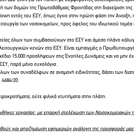
χή των δομών της Πρωτοβάθμιας Φροντίδας στη διαχείριση της
kdown εντός του ΕΣΥ, όπως έγινε στην πρώτη φάση την Άνοιξη
ειτουργία των νοσοκομείων, προς όφελος του ιδιωτικού τομέα κ
ητείας όλων των συμβασιούχων στο ΕΣΥ και άμεσο πλάνο κάλυψ
λειτουργικών κενών στο ΕΣΥ. Είναι εμπαιγμός ο Πρωθυπουργό
έδιο 15.000 προσλήψεων στις Ένοπλες Δυνάμεις και να μην έχει
 ΕΣΥ, παρά μόνο ευχολόγια . 
 όλων των συναδέλφων σε αναμονή ειδικότητας, βάσει των διατ
 4684/20
χειροκροτήματα, ούτε φιλικά χτυπήματα στην πλάτη.
υνθήκες εργασίας, με επαρκή στελέχωση των Νοσοκομειακών τ
ισθούς και αποζημίωση εφημεριών ανάλογη της προσφοράς μας