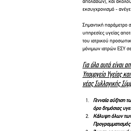
απολαβών), και ακολού
εκσυγχρονισμό - ανέγ
Σημαντική παράμετρο σ
υπηρεσίες υγείας αποτ
του ιατρικού προσωπικ
μόνιμων ιατρών ΕΣΥ σε
Για όλα αυτά είναι α
Υπουργείο Υγείας κα
νέας Συλλογικής Σύμ
Γενναία αύξηση τ
όρο δημόσιας υγε
Κάλυψη όλων των 
Προγραμματισμός