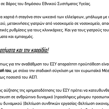
ς σε βάρος του δημόσιου Εθνικού Συστήματος Υγείας.
α χαρτιά ή σταγόνα στον ωκεανό των ελλείψεων, μπάλωμα με 
ύ, μετακινήσεις γιατρών από νοσοκομείο σε νοσοκομείο, απ
τικές ρυθμίσεις για τους κλινικάρχες. Και για τους γιατρούς το
ματα και εμπαιγμός.
οτήματα και την κοροϊδία!
πως για την αναβάθμιση του ΕΣΥ απαραίτητη προϋπόθεση είναι
σή του
, με στόχο την σταδιακή σύγκλιση με τον ευρωπαϊκό Μέ
 ως ποσοστό του ΑΕΠ.
ης αύξησης της χρηματοδότησης του ΕΣΥ πρέπει να κατευθυνθε
ίσχυση σε ανθρώπινο δυναμικό (προσλήψεις μόνιμου προσωπικ
ου δυναμικού (βελτίωση συνθηκών εργασίας-βελτίωση οικονο