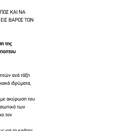
ΠΩΣ ΚΑΙ ΝΑ 
ΕΙΣ ΒΑΡΟΣ ΤΩΝ 
ση της 
ύποπτου 
ητών ανά τάξη 
ιακά ιδρύματα, 
, με ακύρωση του 
οσωπικό των 
ο τον 
ς για το κράτος.