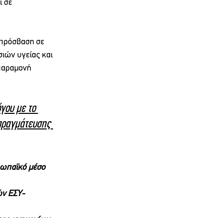
 σε 
 πρόσβαση σε 
ιών υγείας και 
παραμονή 
γου με το 
πραγμάτευσης 
ρωπαϊκό μέσο 
ν ΕΣΥ- 