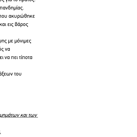
 πανδημίας.
, που ακυρώθηκε 
αι εις βάρος 
ης με μόνιμες 
ς να 
 να πει τίποτα 
άξεων του 
μημάτων και των 
.