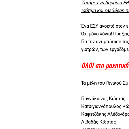
Ζητάμε ένα δημόσιο Εθν
ισότιμη και ελεύθερη 
Ένα ΕΣΥ ανοιχτό στον ε
Όχι μόνο λόγια! Πράξει
Για την αντιμτώπιση τη
γιατρών, των εργαζόμ
ΟΛΟΙ στη μαχητική
Τα μέλη του Γενικού Σ
Γιαννάκαινας Κώστας
Κατσιγιαννόπουλος Κ
Καφετζάκης Αλέξανδρ
Λιβαδάς Κώστας