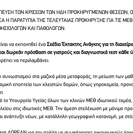
ΠΕΥΣΗ ΤΩΝ ΚΡΙΣΕΩΝ ΤΩΝ ΗΔΗ ΠΡΟΚΗΡΥΓΜΈΝΩΝ ΘΕΣΕΩΝ, Ο
 Η ΠΑΡΑΤΥΠΙΑ ΤΗΣ ΤΕΛΕΥΤΑΙΑΣ ΠΡΟΚΗΡΥΞΗΣ ΓΙΑ ΤΙΣ ΜΕΘ 
ΗΣΙΟΛΟΓΩΝ ΚΑΙ ΠΑΘΟΛΟΓΩΝ.
ίναι να εκπονηθεί ένα 
Σχέδιο Έκτακτης Ανάγκης για τη διαχείρι
και δωρεάν πρόσβαση σε γιατρούς και διαγνωστικά τεστ κάθε 
πρέπει να περιλαμβάνει: 
ου συνωστισμού στα μαζικά μέσα μεταφοράς, τη μείωση των μαθ
ονομική εποπτεία των κλειστών δομών, όπως γηροκομεία, προνο
π. 
πό το Υπουργείο Υγείας όλων των κλινών ΜΕΘ ιδιωτικού τομέα
λείου στις ιδιωτικές ΜΕΘ. Την άμεση στελέχωση με μόνιμο πρ
ι ανάπτυξη νέων, με κατάλληλη γεωγραφική κατανομή, με στόχ
τεστ ΔΩΡΕΑΝ για τον πολίτη με συμφέροντες οικονομικούς όρου