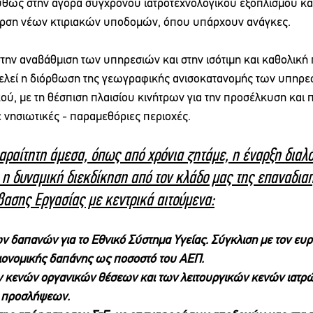
θως στην αγορά σύγχρονου ιατροτεχνολογικού εξοπλισμού και
ερση νέων κτιριακών υποδομών, όπου υπάρχουν ανάγκες.
την αναβάθμιση των υπηρεσιών και στην ισότιμη και καθολική
ελεί η διόρθωση της γεωγραφικής ανισοκατανομής των υπηρεσ
ού, με τη θέσπιση πλαισίου κινήτρων για την προσέλκυση και 
 νησιωτικές - παραμεθόριες περιοχές.
παραίτητη άμεσα, όπως από χρόνια ζητάμε, η έναρξη διαλό
ι η δυναμική διεκδίκηση από τον κλάδο μας της επαναδια
βασης Εργασίας με κεντρικά αιτούμενα:
ων δαπανών για το Εθνικό Σύστημα Υγείας. Σύγκλιση με τον ευ
ιονομικής δαπάνης ως ποσοστό του ΑΕΠ.
κενών οργανικών θέσεων και των λειτουργικών κενών ιατρώ
 προσλήψεων.