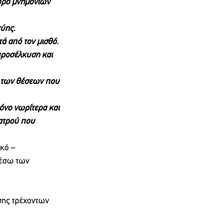
προ μνημονίων 
ύης. 
ά από τον μισθό.
προσέλκυση και 
 των θέσεων που 
νο νωρίτερα και 
ού που        
μέσω των 
σης τρέχοντων 