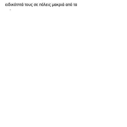
ειδικότητά τους σε πόλεις μακριά από τα 
σπίτια τους.
Αξίζει να σημειωθεί πως 
την ακύρωση της 
συγκεκριμένης διαδικασίας έχει ζητήσει και 
ο Ιατρικός Σύλλογος Αθηνών
.
ΕΠΙΚΑΙΡΟΤΗΤΑ
See All
Recent Posts