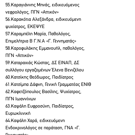
55.Καραγιάννης Μηνάς, ειδικευόμενος 
νεφρολόγος, ΠΓΝ «Αττικόν»
56.Καρακότια Αλεξάνδρα, ειδικευόμενη 
ψυχίατρος, ΕΚΕΨΥΕ
57.Καραμπέλη Μαρία, Παθολόγος, 
Επιμελήτρια Β Γ.Ν.Α «Γ. Γεννηματάς»
58.Καροφυλάκης Εμμανουήλ, παθολόγος, 
ΠΓΝ «Αττικόν»
59.Καταραχιάς Κώστας, ΔΣ ΕΙΝΑΠ, ΔΣ 
συλλόγου εργαζομένων Έλενα Βενιζέλου
60.Κατσίκης Θεόδωρος, Παιδίατρος
61.Κατσίμπα Δάφνη, Γενική Γραμματέας ΕΝΙΘ
62.Καφετζόπουλος Βασίλης, Ψυχίατρος, 
ΠΓΝ Ιωαννίνων
63.Καψάλη Ευφροσύνη, Παιδίατρος, 
Ευρωκλινική
64.Καψάλη Χαρά, ειδικευόμενη 
Ενδοκρινολόγος σε παράταση, ΓΝΑ «Γ. 