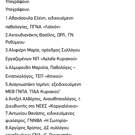
Υπογράφουν:
Υπογράφουν:
1.Αθανάσουλα Ελένη, ειδικευόμενη 
παθολογίας, ΠΓΝΑ «Λαϊκόν»
2.Ακτουδιανάκης Βασίλης, ΩΡΛ, ΓΝ 
Ρεθύμνου
3.Αλιφιέρη Μαρία, πρόεδρος Συλλόγου 
Εργαζομένων ΝΠ «Αγλαΐα Κυριακού»
4.Αλμυρούδη Μαριότα, Παθολόγος – 
Εντατικολόγος, ΤΕΠ «Αττικού»
5.Αναγνωστάκη Ισμήνη, εξειδικευόμενη 
ΜΕΘ ΓΝΠΑ "Π&Α Κυριακού"
6.Άντζελ Αλβέρτος, Αναισθησιολόγος, τ. 
Διευθυντής στο ΝΕΕΣ «Κοργιαλένειο»
7.Αντωνίου Θανάσης, ειδικευόμενος 
ψυχίατρος, ΓΝΝΘΑ «Η Σωτηρία»
8.Αργύρης Χρίστος, ΔΣ συλλόγου 