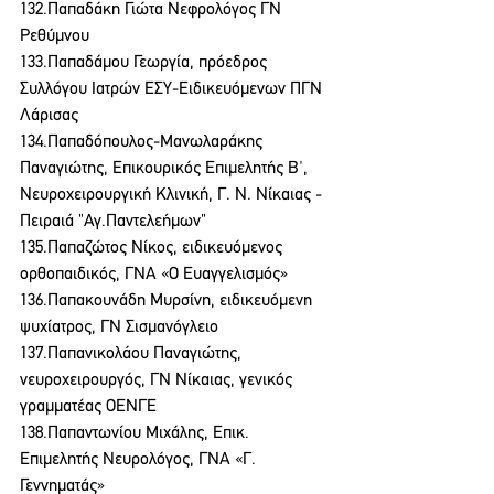
132.Παπαδάκη Γιώτα Νεφρολόγος ΓΝ 
Ρεθύμνου
133.Παπαδάμου Γεωργία, πρόεδρος 
Συλλόγου Ιατρών ΕΣΥ-Ειδικευόμενων ΠΓΝ 
Λάρισας
134.Παπαδόπουλος-Μανωλαράκης 
Παναγιώτης, Επικουρικός Επιμελητής Β', 
Νευροχειρουργική Κλινική, Γ. Ν. Νίκαιας - 
Πειραιά "Αγ.Παντελεήμων"
135.Παπαζώτος Νίκος, ειδικευόμενος 
ορθοπαιδικός, ΓΝΑ «Ο Ευαγγελισμός»
136.Παπακουνάδη Μυρσίνη, ειδικευόμενη 
ψυχίατρος, ΓΝ Σισμανόγλειο
137.Παπανικολάου Παναγιώτης, 
νευροχειρουργός, ΓΝ Νίκαιας, γενικός 
γραμματέας ΟΕΝΓΕ
138.Παπαντωνίου Μιχάλης, Επικ. 
Επιμελητής Νευρολόγος, ΓΝΑ «Γ. 
Γεννηματάς»