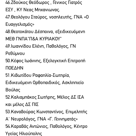
46.Ζδούκος Θεόδωρος , Γενικος Γιατρός 
ΕΣΥ , ΚΥ Νεας Μηχανιωνας.
47.Θεολόγου Σταύρος, νοσηλευτής, ΓΝΑ «Ο 
Ευαγγελισμός»
48.Θεοτοκάτου Δέσποινα, εξειδικευόμενη 
ΜΕΘ ΓΝΠΑ"Π&Α ΚΥΡΙΑΚΟΥ"
49.Ιωαννίδου Ελένη, Παθολόγος, ΓΝ 
Ρεθύμνου
50.Κέφος Ιωάννης, Εξελεγκτική Επιτροπή 
ΠΟΕΔΗΝ
51.Κιβωτίδου Ραφαηλία-Σωτηρία, 
Ειδικευόμενη Ορθοπαιδικός, Ασκληπιείο 
Βούλας
52.Καλιαμπάκος Σωτήρης, Μέλος ΔΣ ΙΣΑ 
και μέλος ΔΣ ΠΙΣ
53.Καναβούρας Κωνσταντίνος, Επιμελητής 
Α' Νευρολόγος, ΓΝΑ «Γ. Γεννηματάς»
54.Καραβάς Αντώνιος, Παθολόγος, Κέντρο 
Υγείας Ηλιούπολης