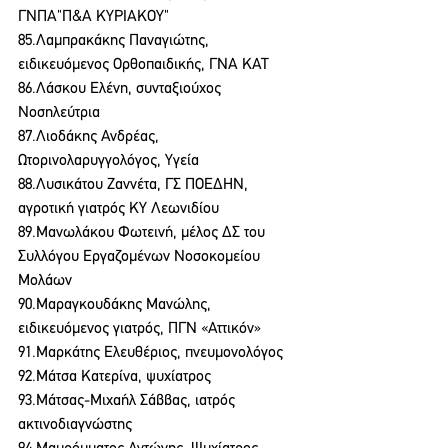
ΓΝΠΑ"Π&Α ΚΥΡΙΑΚΟΥ"
85.Λαμπρακάκης Παναγιώτης, 
ειδικευόμενος Ορθοπαιδικής, ΓΝΑ ΚΑΤ
86.Λάσκου Ελένη, συνταξιούχος 
Νοσηλεύτρια
87.Λιοδάκης Ανδρέας, 
Ωτορινολαρυγγολόγος, Υγεία
88.Λυσικάτου Ζαννέτα, ΓΣ ΠΟΕΔΗΝ, 
αγροτική γιατρός ΚΥ Λεωνιδίου
89.Μανωλάκου Φωτεινή, μέλος ΔΣ του 
Συλλόγου Εργαζομένων Νοσοκομείου 
Μολάων
90.Μαραγκουδάκης Μανώλης, 
ειδικευόμενος γιατρός, ΠΓΝ «Αττικόν»
91.Μαρκάτης Ελευθέριος, πνευμονολόγος
92.Μάτσα Κατερίνα, ψυχίατρος
93.Μάτσας-Μιχαήλ Σάββας, ιατρός 
ακτινοδιαγνώστης