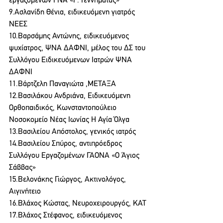
εργαζομένων ΓΝΑ «Γ. Γεννηματάς»
9.Ασλανίδη Θένια, ειδικευόμενη γιατρός 
ΝΕΕΣ
10.Βαρσάμης Αντώνης, ειδικευόμενος 
ψυχίατρος, ΨΝΑ ΔΑΦΝΙ, μέλος του ΔΣ του 
Συλλόγου Ειδικευόμενων Ιατρών ΨΝΑ 
ΔΑΦΝΙ
11.Βάρτζελη Παναγιώτα ,ΜΕΤΑΞΑ
12.Βασιλάκου Ανδριάνα, Ειδικευόμενη 
Ορθοπαιδικός, Κωνσταντοπούλειο 
Νοσοκομείο Νέας Ιωνίας Η Αγία Όλγα
13.Βασιλείου Απόστολος, γενικός ιατρός
14.Βασιλείου Σπύρος, αντιπρόεδρος 
Συλλόγου Εργαζομένων ΓΑΟΝΑ «Ο Άγιος 
Σάββας»
15.Βελονάκης Γιώργος, Ακτινολόγος, 
Αιγινήτειο
16.Βλάχος Κώστας, Νευροχειρουργός, ΚΑΤ
17.Βλάχος Στέφανος, ειδικευόμενος 