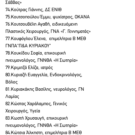
Σάββας»
74.Κούτρας Γιάννης, ΔΣ ΕΝΙΘ
75.Κουτσοπούλου Έμμυ, ψυχίατρος, ΟΚΑΝΑ
76.Κουτσουβέλη Αγαθή, ειδικευόμενη 
Πλαστικός Χειρουργός, ΓΝΑ «Γ. Γεννηματάς»
77.Κουφόγλου Έλενα,  επιμελήτρια Β ΜΕΘ 
ΓΝΠΑ"Π&Α ΚΥΡΙΑΚΟΥ"
78.Κουκίδου Σοφία, επικουρική 
πνευμονολόγος, ΓΝΝΘΑ «Η Σωτηρία»
79.Κριμιτζά Ελίζα, ιατρός
80.Κυριαζή Ευαγγελία, Ενδοκρινολόγος, 
Βόλος
81.Κυριακάκης Βασίλης, νευρολόγος, ΓΝ 
Λαμίας
82.Κώστας Χαράλαμπος, Γενικός 
Χειρουργός, Υγεία
83.Κωστή Χρυσαυγή, επικουρική 
πνευμονολόγος, ΓΝΝΘΑ «Η Σωτηρία»
84.Κώτσια Άλκηστη, επιμελήτρια Β ΜΕΘ 