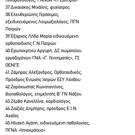
πνευμονολόγος, ΓΝΝΘΑ «Η Σωτηρία»
37.Δικαιάκος Μιχάλης, ψυχίατρος
38.Ελευθεριώτης Γεράσιμος, 
εξειδικευόμενος Λοιμωξιολόγος, ΠΓΝ 
Πατρών
39.Έξαρχος Λήδα Μαρία ειδικευόμενη 
ορθοπαιδικής Γ.Ν.Πατρών
40.Ερωτοκρίτου Αργυρή, ΔΣ σωματείου 
εργαζομένων ΓΝΑ «Γ. Γεννηματάς», ΓΣ 
ΟΕΝΓΕ
41.Ζάμπρας Αλέξανδρος, Ορθοπαιδικός, 
Πρόεδρος Ένωσης Ιατρών ΕΣΥ Λέσβου
42.Ζαρόκωστας Κωνσταντίνος, 
βιοπαθολόγος, επιμελητής Β’ ΓΝ Νάξου
43.Ζέρβα Κανελλίνα, καρδιολόγος
44.Ζιαζιάς Δημήτρης, πρόεδρος Ε.Ι.Ν. 
Αχαΐας
45.Ηλιακή Αγάπη, ειδικευόμενη παθολογίας, 
ΠΓΝΑ «Ιπποκράτειο»