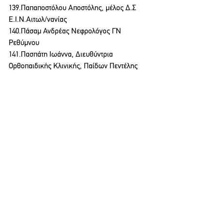
139.Παπαποστόλου Αποστόλης, μέλος Δ.Σ 
Ε.Ι.Ν.Αιτωλ/νανίας
140.Πάσαμ Ανδρέας Νεφρολόγος ΓΝ 
Ρεθύμνου
141.Πασπάτη Ιωάννα, Διευθύντρια 
Ορθοπαιδικής Κλινικής, Παίδων Πεντέλης
142.Παταβούκας Γεώργιος, ειδικευόμενος 
καρδιολογίας, ΓΝΑ «Ο Ευαγγελισμός»
143.Πατρίκαλου Εύα, γιατρός, μέλος 
αντιπροσωπείας ΠΙΣ
144.Πατρικίου Κατερίνα, πρόεδρος 
Συλλόγου Εργαζομένων ΓΑΟΝΑ «Ο Άγιος 
Σάββας»
145.Παυλής Στρατής, Διευθυντής 
Παθολόγος ΚΥ Άντισσας
146.Περισυνάκη Γαρυφαλλιά Νεφρολόγος 
ΓΝ Ρεθύμνου
147.Πέτρου Δήμητρα, ειδικευόμενη 