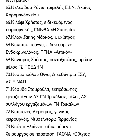
Γεννηματάς»
65.Κελεσίδου Ράνια, τριμελής Ε.Ι.Ν. Αχαΐας 
Καραμανδανείου
66.Κιλάφι Χρήστος, ειδικευόμενος 
χειρουργικής, ΓΝΝΘΑ «Η Σωτηρία»
67.Κλωνιζάκης Μάρκος, ψυχίατρος
68.Κοκότου Ιωάννα, ειδικευόμενη 
Ενδοκρινολόγος, ΠΓΝΑ «Αττικόν»
69.Κόνιαρης Χρήστος, συνταξιούχος, πρώην 
μέλος ΓΣ ΠΟΕΔΗΝ
70.Κοσμοπούλου Όλγα, Διευθύντρια ΕΣΥ, 
ΔΣ ΕΙΝΑΠ
71.Κόσυβα Σταυρούλα, εκπρόσωπος 
εργαζομένων ΔΣ ΓΝ Τρικάλων, μέλος ΔΣ 
συλλόγου εργαζομένων ΓΝ Τρικάλων
72.Κοτσώνης Δημήτρης, γενικός 
χειρουργός, Ντύσελντορφ Γερμανίας
73.Κούγια Ηλιάννα, ειδικευόμενη 
Χειρουργός σε παράταση, ΓΑΟΝΑ «Ο Άγιος 