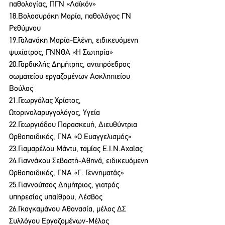
παθολογίας, ΠΓΝ «Λαϊκόν»
18.Βολοσυράκη Μαρία, παθολόγος ΓΝ 
Ρεθύμνου
19.Γαλανάκη Μαρία-Ελένη, ειδικευόμενη 
ψυχίατρος, ΓΝΝΘΑ «Η Σωτηρία»
20.Γαρδικλής Δημήτρης, αντιπρόεδρος 
σωματείου εργαζομένων Ασκληπιείου 
Βούλας
21.Γεωργάλας Χρίστος, 
Ωτορινολαρυγγολόγος, Υγεία
22.Γεωργιάδου Παρασκευή, Διευθύντρια 
Ορθοπαιδικός, ΓΝΑ «Ο Ευαγγελισμός»
23.Γιαμαρέλου Μάντυ, ταμίας Ε.Ι.Ν.Αχαϊας
24.Γιαννάκου Σεβαστή-Αθηνά, ειδικευόμενη 
Ορθοπαιδικός, ΓΝΑ «Γ. Γεννηματάς»
25.Γιαννούτσος Δημήτριος, γιατρός 
υπηρεσίας υπαίθρου, Λέσβος
26.Γκαγκαμάνου Αθανασία, μέλος ΔΣ 
Συλλόγου Εργαζομένων-Μέλος 