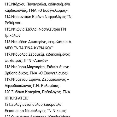
113.Νιάρχου Παναγιούλα, ειδικευόμενη 
καρδιολογίας, ΓΝΑ «Ο Ευαγγελισμός»
114.Νταουντάκη Ειρήνη Νεφρολόγος ΓΝ 
Ρεθύμνου
115.Ντιώνια Στέλλα, Νοσηλεύτρια ΓΝ 
Τρικάλων
116.Ντουζέπη Αικατερίνη, επιμελήτρια Α 
ΜΕΘ ΓΝΠΑ"Π&Α ΚΥΡΙΑΚΟΥ"
117.Ντόβολος Σεραφείμ, ειδικευόμενος 
ψυχίατρος, ΠΓΝ «Αττικόν»
118.Ντούρου Μαργαρίτα, Ειδικευόμενη 
Ορθοπαιδικός, ΓΝΑ «Ο Ευαγγελισμός»
119.Ντυμένου Ειρήνη, Δερματολόγος – 
Αφροδισιολόγος Γ.Ν. Καλαμάτας
120.Ξυδάκη Κατερίνα, Παθολόγος, ΓΝΑ 
ΙΠΠΟΚΡΑΤΕΙΟ
121.Ξυλογιαννοπουλου Σταυρουλα 
Επικουρικη Νευρολογος ΓΝ Νίκαιας