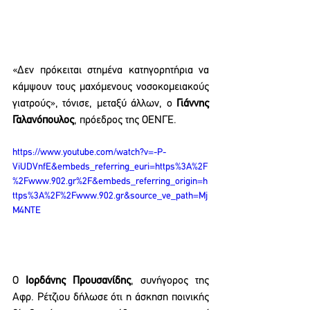
«Δεν πρόκειται στημένα κατηγορητήρια να 
κάμψουν τους μαχόμενους νοσοκομειακούς 
γιατρούς», τόνισε, μεταξύ άλλων, ο 
Γιάννης 
Γαλανόπουλος
, πρόεδρος της ΟΕΝΓΕ. 
https://www.youtube.com/watch?v=-P-
ViUDVnfE&embeds_referring_euri=https%3A%2F
%2Fwww.902.gr%2F&embeds_referring_origin=h
ttps%3A%2F%2Fwww.902.gr&source_ve_path=Mj
M4NTE
Ο
 Ιορδάνης Προυσανίδης
, συνήγορος της 
Αφρ. Ρέτζιου δήλωσε ότι η άσκηση ποινικής 