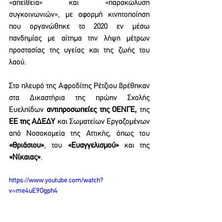
«απείθεια» και «παρακώλυση 
συγκοινωνιών», με αφορμή κινητοποίηση 
που οργανώθηκε το 2020 εν μέσω 
πανδημίας με αίτημα την λήψη μέτρων 
προστασίας της υγείας και της ζωής του 
λαού. 
Στο πλευρό της Αφροδίτης Ρέτζιου βρέθηκαν 
στα Δικαστήρια της πρώην Σχολής 
Ευελπίδων 
αντιπροσωπείες της ΟΕΝΓΕ,
 της 
ΕΕ της ΑΔΕΔΥ
 και Σωματείων Εργαζομένων 
από Νοσοκομεία της Αττικής, όπως του 
«Θριάσιου»
, του 
«Ευαγγελισμού»
 και της 
«Νίκαιας»
. 
https://www.youtube.com/watch?
v=me4uE9Ogph4