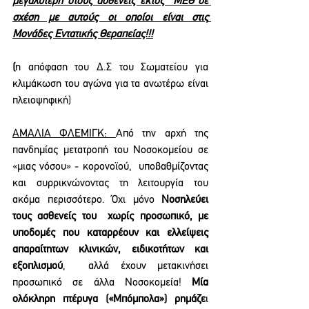
μεγαλύτερη στους ασθενείς εκτός  ΜΕΘ σε 
σχέση με αυτούς οι οποίοι είναι στις 
Μονάδες Εντατικής Θεραπείας!!!
(
η απόφαση του Δ.Σ του Σωματείου για 
κλιμάκωση του αγώνα για τα ανωτέρω είναι 
πλειοψηφική) 
ΑΜΑΛΙΑ ΦΛΕΜΙΓΚ: 
Από την αρχή της 
πανδημίας μετατροπή του Νοσοκομείου σε 
«μιας νόσου» - κορονοϊού,  υποβαθμίζοντας 
και συρρικνώνοντας τη λειτουργία του 
ακόμα περισσότερο. Όχι μόνο 
Νοσηλεύει 
τους ασθενείς του  χωρίς προσωπικό, με 
υποδομές που καταρρέουν και ελλείψεις 
απαραίτητων κλινικών, ειδικοτήτων και 
εξοπλισμού
,  αλλά έχουν μετακινήσει 
προσωπικό σε άλλα Νοσοκομεία! 
Μία 
ολόκληρη πτέρυγα («Μπόμπολα») ρημάζε
ι 