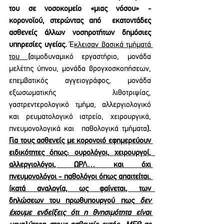
του σε νοσοκομείο «μιας νόσου» - 
κορονοϊού, στερώντας από  εκατοντάδες 
ασθενείς άλλων νοσηροτήτων δημόσιες 
υπηρεσίες υγείας
. 
Έ
κλεισαν βασικά τμήματά 
του 
(
αιμοδυναμικό εργαστήριο, μονάδα 
μελέτης ύπνου, μονάδα βρογχοσκοπήσεων, 
επεμβατικός αγγειογράφος, μονάδα 
εξωσωματικής  λιθοτριψίας, 
γαστρεντερολογικό τμήμα, αλλεργιολογικό 
και ρευματολογικό ιατρείο, χειρουργικά, 
πνευμονολογικά και  παθολογικά τμήματα
). 
Για τους ασθενείς με κορονοιό εφημερεύουν 
ειδικότητες όπως: ουρολόγοι, χειρουργοί,  
αλλεργιολόγοι, ΩΡΛ… και όχι 
πνευμονολόγοι - παθολόγοι όπως απαιτείται. 
(κατά αναλογία, ως φαίνεται, των  
δηλώσεων του πρωθυπουργού πως 
δεν 
έχουμε ενδείξεις ότι η θνησιμότητα είναι 