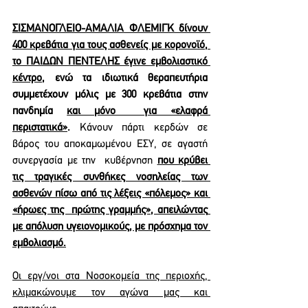
ΣΙΣΜΑΝΟΓΛΕΙΟ-ΑΜΑΛΙΑ ΦΛΕΜΙΓΚ δίνουν 
400 κρεβάτια για τους ασθενείς με κορονοϊό, 
το ΠΑΙΔΩΝ ΠΕΝΤΕΛΗΣ έγινε εμβολιαστικό 
κέντρο
, ενώ τα ιδιωτικά θεραπευτήρια 
συμμετέχουν μόλις με 300 κρεβάτια στην 
πανδημία 
και μόνο  για «ελαφρά 
περιστατικά»
. 
Κάνουν πάρτι κερδών σε 
βάρος του αποκαμωμένου ΕΣΥ, σε αγαστή 
συνεργασία με την  κυβέρνηση 
που κρύβει 
τις τραγικές συνθήκες νοσηλείας των 
ασθενών πίσω από τις λέξεις «πόλεμος» και 
«ήρωες της  πρώτης γραμμής», απειλώντας 
με απόλυση υγειονομικούς, με πρόσχημα τον 
εμβολιασμό.
Οι εργ/νοι στα Νοσοκομεία της περιοχής, 
κλιμακώνουμε τον αγώνα μας και 