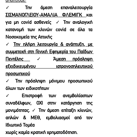
απαιτούμε:
✓ 
Την άμεση επαναλειτουργία 
ΣΙΣΜΑΝΟΓΛΕΙΟΥ-ΑΜΑΛΙΑ ΦΛΕΜΙΓΚ 
και 
για μη covid ασθενείς  
✓ 
Την αναλογική 
κατανομή των κλινών covid σε όλα τα 
Νοσοκομεία της Αττικής 
✓ 
Την πλήρη λειτουργία & ανάπτυξη, με 
συμμετοχή στη Γενική Εφημερία του Παίδων 
Πεντέλης 
✓ 
Ά
μεση πρόσληψη 
εξειδικευμένου ιατρονοσηλευτικού 
προσωπικού
✓ 
Την πρόσληψη μόνιμου προσωπικού 
όλων των ειδικοτήτων 
✓ 
Επιστροφή των ανεμβολίαστων 
συναδέλφων, ΟΧΙ στην κατάργηση της 
μονιμότητας. 
✓ 
Την άμεση επίταξη κλινών, 
απλών & ΜΕΘ, εμβολιασμοί από τον 
Ιδιωτικό Τομέα  
χωρίς καμία κρατική χρηματοδότηση. 