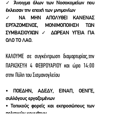
✓ 
Άνοιγμα όλων των Νοσοκομείων που 
έκλεισαν την εποχή των μνημονίων 
✓ 
ΝΑ ΜΗΝ ΑΠΟΛΥΘΕΙ ΚΑΝΕΝΑΣ 
ΕΡΓΑΖΟΜΕΝΟΣ, ΜΟΝΙΜΟΠΟΙΗΣΗ ΤΩΝ 
ΣΥΜΒΑΣΙΟΥΧΩΝ 
✓ 
ΔΩΡΕΑΝ ΥΓΕΙΑ ΓΙΑ 
ΟΛΟ ΤΟ ΛΑΟ. 
ΚΑΛΟΥΜΕ σε συγκέντρωση διαμαρτυρίας,την 
ΠΑΡΑΣΚΕΥΗ 4 ΦΕΒΡΟΥΑΡΙΟΥ και ώρα 14:00 
στην Πύλη του Σισμανογλείου 
• 
ΠΟΕΔΗΝ, ΑΔΕΔΥ, ΕΙΝΑΠ, ΟΕΝΓΕ, 
συλλόγους εργαζομένων 
• 
Τοπικούς φορείς και εκπροσώπους των 
πολιτικών κομμάτων  
• 
Τα Μέσα Μαζικής Ενημέρωσης  
• 
Τους συναδέλφους των Νοσοκομείων της 
περιοχής μας