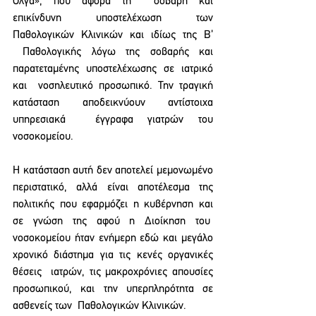
Όλγα», που αφορά τη 
σοβαρή και 
επικίνδυνη υποστελέχωση των 
Παθολογικών Κλινικών και ιδίως της Β’ 
Παθολογικής 
λόγω της σοβαρής και 
παρατεταμένης υποστελέχωσης σε ιατρικό 
και  νοσηλευτικό προσωπικό. 
Την τραγική 
κατάσταση αποδεικνύουν αντίστοιχα 
υπηρεσιακά 
έγγραφα γιατρών του 
νοσοκομείου.
Η κατάσταση αυτή δεν αποτελεί μεμονωμένο 
περιστατικό, αλλά είναι αποτέλεσμα της 
πολιτικής που εφαρμόζει η κυβέρνηση και 
σε γνώση της αφού η Διοίκηση του  
νοσοκομείου ήταν ενήμερη εδώ και μεγάλο 
χρονικό διάστημα για τις κενές οργανικές 
θέσεις  ιατρών, τις μακροχρόνιες απουσίες 
προσωπικού, και την υπερπληρότητα σε 
ασθενείς των  Παθολογικών Κλινικών. 