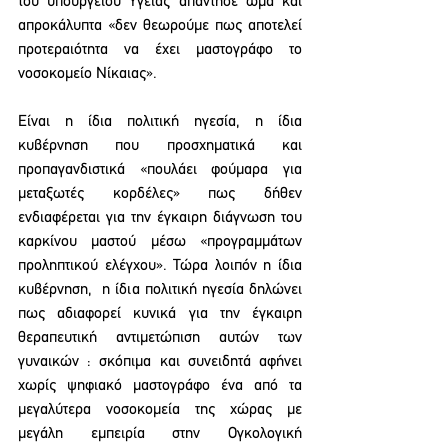
του υπουργείου Υγείας απάντησε ωμά και 
απροκάλυπτα «δεν θεωρούμε πως αποτελεί 
προτεραιότητα να έχει μαστογράφο το 
νοσοκομείο Νίκαιας».
Είναι η ίδια πολιτική ηγεσία, η ίδια 
κυβέρνηση που προσχηματικά και 
προπαγανδιστικά «πουλάει φούμαρα για 
μεταξωτές κορδέλες» πως δήθεν 
ενδιαφέρεται για την έγκαιρη διάγνωση του 
καρκίνου μαστού μέσω «προγραμμάτων 
προληπτικού ελέγχου». Τώρα λοιπόν η ίδια 
κυβέρνηση,  η ίδια πολιτική ηγεσία δηλώνει 
πως αδιαφορεί κυνικά για την έγκαιρη 
θεραπευτική αντιμετώπιση αυτών των 
γυναικών : σκόπιμα και συνειδητά αφήνει 
χωρίς ψηφιακό μαστογράφο ένα από τα 
μεγαλύτερα νοσοκομεία της χώρας με 
μεγάλη εμπειρία στην Ογκολογική 