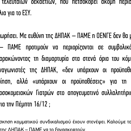
 τελευταίων δεκαετιών, που πετσοκόβει ακόμη περισ
α για το ΕΣΥ. 
ωρήσει. Με ευθύνη της ΔΗΠΑΚ – ΠΑΜΕ η ΟΕΝΓΕ δεν θα μπ
 ΠΑΜΕ προτιμούν να περιορίζονται σε συμβολικά 
χαρακώνοντας τη διαμαρτυρία στα στενά όρια του κόμμ
ναγωνιστές της ΔΗΠΑΚ, «δεν υπάρχουν οι προϋποθέ
οίηση, αλλά «υπάρχουν οι προϋποθέσεις» για τη 
σοκομειακών Γιατρών στο απογευματινό συλλαλητήριο
ια την Πέμπτη 16/12 ;
άσκηση κομματικού συνδικαλισμού έχουν στενέψει. Καλούμε τ
ς της ΔΗΠΑΚ – ΠΑΜΕ να το ξανασκεφτούν. 