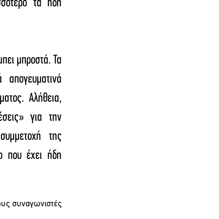
σότερο τα ήδη 
ει μπροστά. Τα 
απογευματινά 
ατος. Αλήθεια, 
σεις» για την 
συμμετοχή της 
 που έχει ήδη 
ους συναγωνιστές 