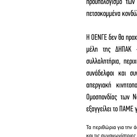
προϋπολογισμό των
πετσοκομμένα κονδύλι
Η ΟΕΝΓΕ δεν θα προχ
μέλη της ΔΗΠΑΚ –
συλλαλητήρια, περι
συνάδελφοι και συ
απεργιακή κινητοπ
Ομοσπονδίας των Νο
εξαγγείλει το ΠΑΜΕ γ
Τα περιθώρια για την 
και τις συναγωνίστριε