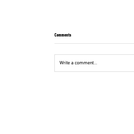
Comments
Write a comment...
ΕΝΩΤΙΚΟ ΚΙΝΗΜΑ ΓΙΑ ΤΗΝ ΑΝΑΤΡΟΠΗ:
ΠΡΑΞΙΚΟΠΗΜΑ ΣΤΟΝ ΠΑΝΕΛΛΗΝΙΟ
ΙΑΤΡΙΚΟ ΣΥΛΛΟΓΟ !
ΟΕ
210 52