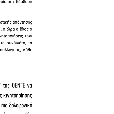
σία στη  βάρβαρη 
τικής απάντησης 
 η ώρα ο ίδιος ο 
ητοποιήσεις των 
α συνδικάτα, τα 
συλλόγους, κάθε 
Γ της ΟΕΝΓΕ να 
 κινητοποίησης 
πιο δολοφονικό 