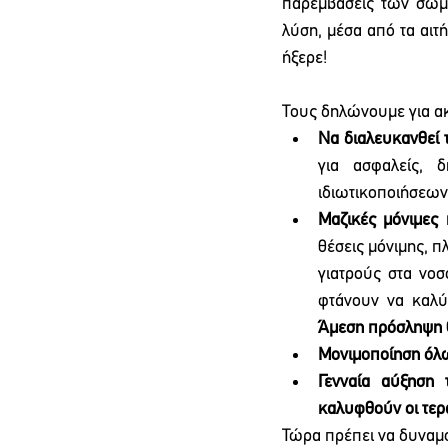
παρεμβάσεις των σωμα
λύση, μέσα από τα αιτή
ήξερε!
Τους δηλώνουμε για ακ
Να διαλευκανθεί τ
για ασφαλείς, δ
ιδιωτικοποιήσεων
Μαζικές μόνιμες
θέσεις μόνιμης, π
γιατρούς στα νοσ
Άμεση πρόσληψη Ο
Μονιμοποίηση όλ
Γενναία αύξηση 
καλυφθούν οι τερ
Τώρα πρέπει να δυναμώσ