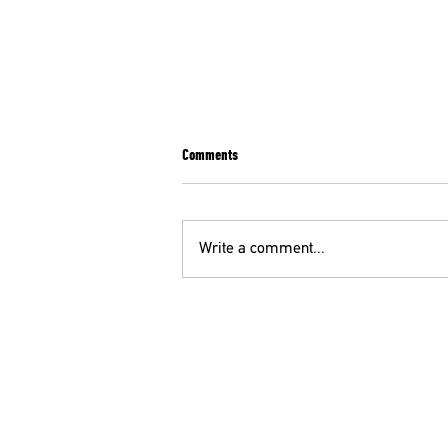
Comments
Write a comment...
ΣΥΛΛΗΠΗΤΗΡΙΑ ΕΠΙΣΤΟΛΗ ΤΗΣ ΕΙΝΑΠ ΓΙΑ
ΤΟΝ ΨΥΧΙΑΤΡΟ Κ. Θ. ΜΕΓΑΛΟΟΙΚΟΝΟΜΟΥ
ΟΕ
210 52