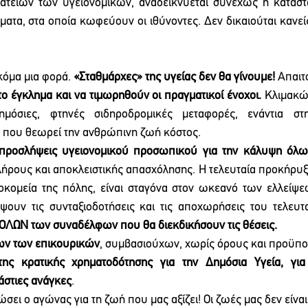
τείων των υγειονομικών, αναδεικνύεται συνεχώς η κατάστ
ματα, στα οποία κωφεύουν οι ιθύνοντες. Δεν δικαιούται κανείς
όμα μια φορά. 
«Σταθμάρχες» της υγείας δεν θα γίνουμε! 
Απαιτ
ο έγκλημα και να τιμωρηθούν οι πραγματικοί ένοχοι.
 Κλιμακώ
ημόσιες, φτηνές σιδηροδρομικές μεταφορές, ενάντια στη
 που θεωρεί την ανθρώπινη ζωή κόστος. 
 προσλήψεις υγειονομικού προσωπικού για την κάλυψη όλ
λήρους και αποκλειστικής απασχόλησης. Η τελευταία προκήρυξη
οκομεία της πόλης, είναι σταγόνα στον ωκεανό των ελλείψεω
ΛΩΝ των συναδέλφων που θα διεκδικήσουν τις θέσεις.
ων των επικουρικών
, συμβασιούχων, χωρίς όρους και προϋπο
της κρατικής χρηματοδότησης για την Δημόσια Υγεία, γι
άστιες ανάγκες
.
ει ο αγώνας για τη ζωή που μας αξίζει! Οι ζωές μας δεν είναι