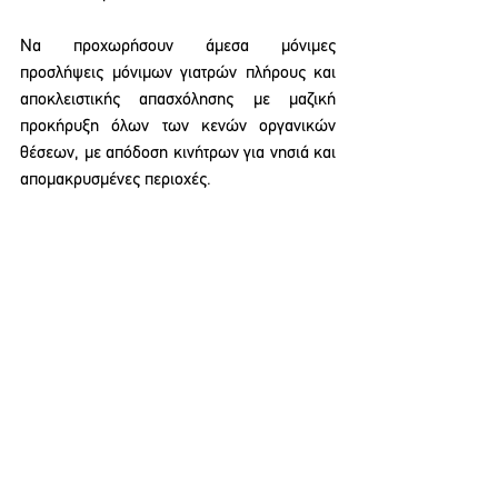
Να προχωρήσουν άμεσα μόνιμες 
προσλήψεις μόνιμων γιατρών πλήρους και 
αποκλειστικής απασχόλησης με μαζική 
προκήρυξη όλων των κενών οργανικών 
θέσεων, με απόδοση κινήτρων για νησιά και 
απομακρυσμένες περιοχές.
Να θωρακιστεί το δημόσιο σύστημα υγείας 
με μόνιμο προσωπικό, αντί για 
εμβαλωματικές λύσεις που φθείρουν 
σωματικά και ψυχικά τους γιατρούς και 
υποβαθμίζουν δραματικά την ποιότητα της 
περίθαλψης».