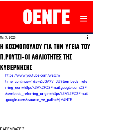
Oct 3, 2025
Η ΚΟΣΜΟΠΟΥΛΟΥ ΓΙΑ ΤΗΝ ΥΓΕΙΑ ΤΟΥ
Π.ΡΟΥΤΣΙ-ΟΙ ΑΘΛΙΟΤΗΤΕΣ ΤΗΣ
ΚΥΒΕΡΝΗΣΗΣ
https://www.youtube.com/watch?
time_continue=1&v=ZiJGA7V_0UY&embeds_refe
rring_euri=https%3A%2F%2Fmail.google.com%2F
&embeds_referring_origin=https%3A%2F%2Fmail
.google.com&source_ve_path=MjM4NTE
ΠΑΡΕΜΒΑΣΕΙΣ