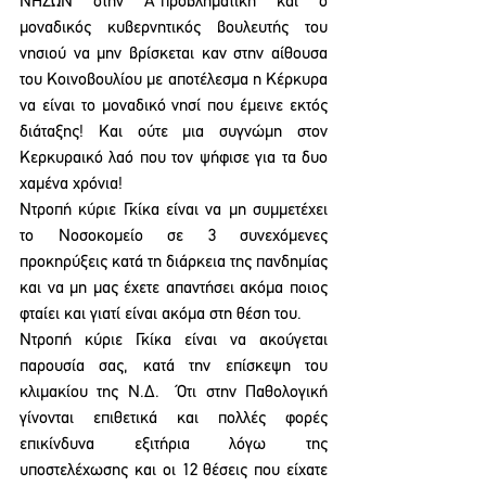
ΝΗΣΩΝ στην Α΄προβληματική και ο 
μοναδικός κυβερνητικός βουλευτής του 
νησιού να μην βρίσκεται καν στην αίθουσα 
του Κοινοβουλίου με αποτέλεσμα η Κέρκυρα 
να είναι το μοναδικό νησί που έμεινε εκτός 
διάταξης! Και ούτε μια συγνώμη στον 
Κερκυραικό λαό που τον ψήφισε για τα δυο 
χαμένα χρόνια!
Ντροπή κύριε Γκίκα είναι να μη συμμετέχει 
το Νοσοκομείο σε 3 συνεχόμενες 
προκηρύξεις κατά τη διάρκεια της πανδημίας 
και να μη μας έχετε απαντήσει ακόμα ποιος 
φταίει και γιατί είναι ακόμα στη θέση του.   
Ντροπή κύριε Γκίκα είναι να ακούγεται 
παρουσία σας, κατά την επίσκεψη του 
κλιμακίου της Ν.Δ.  Ότι στην Παθολογική 
γίνονται επιθετικά και πολλές φορές 
επικίνδυνα εξιτήρια λόγω της 
υποστελέχωσης και οι 12 θέσεις που είχατε 