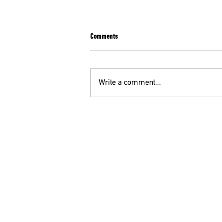
Comments
Write a comment...
ΣΥΛΛΗΠΗΤΗΡΙΟ ΜΗΝΥΜΑ ΤΗΣ ΟΕΝΓΕ ΓΙΑ
ΤΗΝ ΑΠΩΛΕΙΑ ΤΟΥ ΘΕΟΔΩΡΟΥ
ΜΕΓΑΛΟΟΙΚΟΝΟΜΟΥ
ΟΕ
210 52