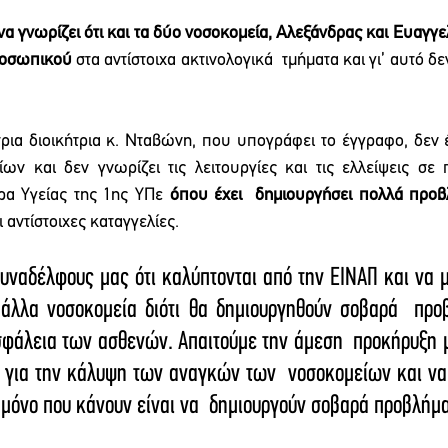
α γνωρίζει ότι και τα δύο νοσοκομεία, Αλεξάνδρας και Ευαγγελ
ροσωπικού 
στα αντίστοιχα ακτινολογικά  τμήματα και γι’ αυτό δε
α διοικήτρια κ. Νταβώνη, που υπογράφει το έγγραφο, δεν έ
ν και δεν γνωρίζει τις λειτουργίες και τις ελλείψεις σε 
ρα Υγείας της 1ης ΥΠε 
όπου έχει  δημιουργήσει πολλά προβ
 αντίστοιχες καταγγελίες. 
ναδέλφους μας ότι καλύπτονται από την ΕΙΝΑΠ και να μη
άλλα νοσοκομεία διότι θα δημιουργηθούν σοβαρά  προβ
ασφάλεια των ασθενών. Απαιτούμε την άμεση  προκήρυξη 
 για την κάλυψη των αναγκών των  νοσοκομείων και να 
 μόνο που κάνουν είναι να  δημιουργούν σοβαρά προβλήμ