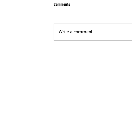
Comments
Write a comment...
ΣΥΛΛΗΠΗΤΗΡΙΑ ΕΠΙΣΤΟΛΗ ΤΗΣ ΕΙΝΑΠ ΓΙΑ
ΤΟΝ ΨΥΧΙΑΤΡΟ Κ. Θ. ΜΕΓΑΛΟΟΙΚΟΝΟΜΟΥ
ΟΕ
210 52