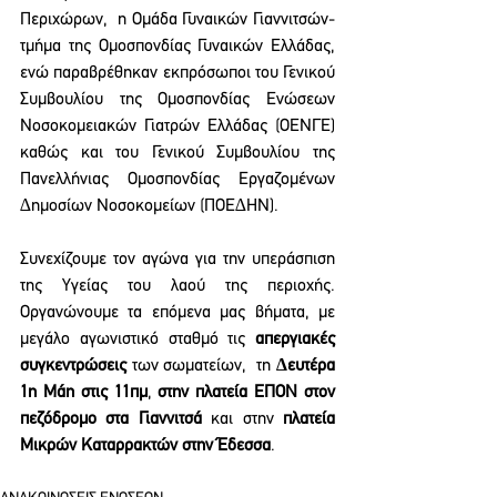
Περιχώρων,  η Ομάδα Γυναικών Γιαννιτσών- 
τμήμα της Ομοσπονδίας Γυναικών Ελλάδας, 
ενώ παραβρέθηκαν εκπρόσωποι του Γενικού 
Συμβουλίου της Ομοσπονδίας Ενώσεων 
Νοσοκομειακών Γιατρών Ελλάδας (ΟΕΝΓΕ) 
καθώς και του Γενικού Συμβουλίου της 
Πανελλήνιας Ομοσπονδίας Εργαζομένων 
∆ημοσίων Νοσοκομείων (ΠΟΕ∆ΗΝ).  
Συνεχίζουμε τον αγώνα για την υπεράσπιση 
της Υγείας του λαού της περιοχής. 
Οργανώνουμε τα επόμενα μας βήματα, με 
μεγάλο αγωνιστικό σταθμό τις 
απεργιακές 
συγκεντρώσεις 
των σωματείων,  τη 
∆ευτέρα 
1η Μάη στις 11πμ
, 
στην πλατεία ΕΠΟΝ στον 
πεζόδρομο στα Γιαννιτσά 
και στην 
πλατεία 
Μικρών Καταρρακτών στην Έδεσσα
.  