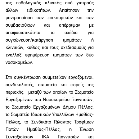
της παθολογικής κλινικής από γιατρούς 
άλλων ειδικοτήτων. Απαίτησαν την 
μονιμοποίηση των επικουρικών και των 
συμβασιούχων και απέρριψαν με 
αποφασιστικότητα τα σχέδια για 
συγχώνευση/κατάργηση τμημάτων ή 
κλινικών, καθώς και τους σχεδιασμούς για 
εναλλάξ εφημέρευση τμημάτων των δύο 
νοσοκομείων.  
Στη συγκέντρωση συμμετείχαν εργαζόμενοι, 
συνδικαλιστές, σωματεία και φορείς της 
περιοχής,  μεταξύ των οποίων το Σωματείο 
Εργαζομένων του Νοσοκομείου Γιαννιτσών, 
το Σωματείο Εργαζομένων ∆ήμου Πέλλας, 
το Σωματείο Ιδιωτικών Υπαλλήλων Ημαθίας-
Πέλλας, το Συνδικάτο Γάλακτος Τροφίμων 
Ποτών Ημαθίας-Πέλλας, η Ένωση 
Συνταξιούχων ΙΚΑ Γιαννιτσών και 