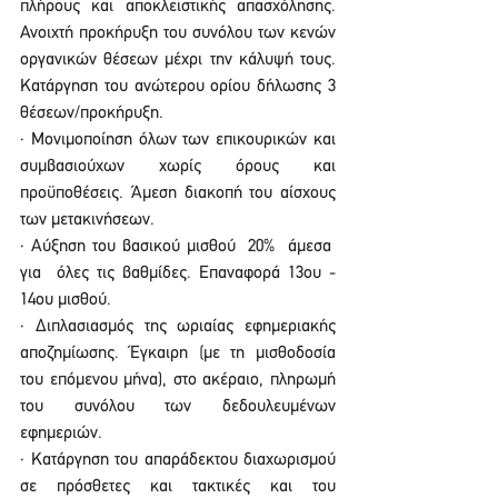
πλήρους και αποκλειστικής απασχόλησης. 
Ανοιχτή προκήρυξη του συνόλου των κενών 
οργανικών θέσεων μέχρι την κάλυψή τους. 
Κατάργηση του ανώτερου ορίου δήλωσης 3 
θέσεων/προκήρυξη.
· Μονιμοποίηση όλων των επικουρικών και 
συμβασιούχων χωρίς όρους και 
προϋποθέσεις. Άμεση διακοπή του αίσχους 
των μετακινήσεων.
· Αύξηση του βασικού μισθού  20%  άμεσα  
για  όλες τις βαθμίδες. Επαναφορά 13ου - 
14ου μισθού.  
· Διπλασιασμός της ωριαίας εφημεριακής 
αποζημίωσης. Έγκαιρη (με τη μισθοδοσία 
του επόμενου μήνα), στο ακέραιο, πληρωμή 
του συνόλου των δεδουλευμένων 
εφημεριών. 
· Κατάργηση του απαράδεκτου διαχωρισμού 
σε πρόσθετες και τακτικές και του 