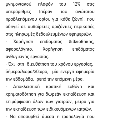
μνημονιακού πλαφόν του 12% στις 
υπεράριθμες (πέραν του ανώτατου 
προβλεπόμενου ορίου για κάθε ζώνη), που 
οδηγεί σε αυθαίρετες οριζόντιες περικοπές 
στις πληρωμές δεδουλευμένων εφημεριών.
· Χορήγηση επιδόματος βιβλιοθήκης, 
αφορολόγητο. Χορήγηση επιδόματος 
ανθυγιεινής εργασίας.
· Όχι  στη  διευθέτηση του χρόνου εργασίας.  
5ήμερο/6ωρο/30ωρο,  μία ενεργή εφημερία 
την εβδομάδα,  ρεπό την επόμενη μέρα.
· Αποκλειστική κρατική ευθύνη και 
χρηματοδότηση για δωρεάν εκπαίδευση και 
επιμόρφωση όλων των γιατρών, μέτρα για 
την εκπαίδευση των ειδικευόμενων ιατρών.
· Να αποσυρθεί άμεσα η τροπολογία που 
επιτρέπει την παραμονή στην εργασία 
γιατρών μετά το 67ο έτος ηλικίας.
· Ικανοποίηση του συνόλου των αιτημάτων 