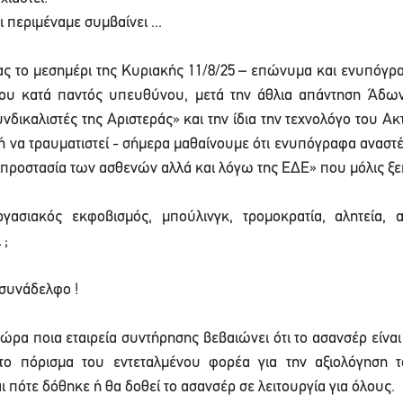
περιμέναμε συμβαίνει ... 
ας το μεσημέρι της Κυριακής 11/8/25 – επώνυμα και ενυπόγραφ
ου κατά παντός υπευθύνου, μετά την άθλια απάντηση Άδων
νδικαλιστές της Αριστεράς» και την ίδια την τεχνολόγο του Ακ
ή να τραυματιστεί - σήμερα μαθαίνουμε ότι ενυπόγραφα αναστέλ
ν προστασία των ασθενών αλλά και λόγω της ΕΔΕ» που μόλις ξεκ
γασιακός εκφοβισμός, μπούλινγκ, τρομοκρατία, αλητεία, α
 ;
 συνάδελφο !
ώρα ποια εταιρεία συντήρησης βεβαιώνει ότι το ασανσέρ είναι 
 το πόρισμα του εντεταλμένου φορέα για την αξιολόγηση 
ι πότε δόθηκε ή θα δοθεί το ασανσέρ σε λειτουργία για όλους.