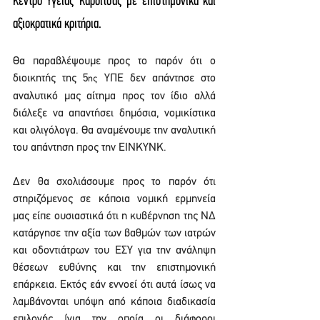
Κέντρο Υγείας Καρδίτσας με επιστημονικά και 
αξιοκρατικά κριτήρια.
Θα παραβλέψουμε προς το παρόν ότι ο 
διοικητής της 5
 ΥΠΕ δεν απάντησε στο 
ης
αναλυτικό μας αίτημα προς τον ίδιο αλλά 
διάλεξε να απαντήσει δημόσια, νομικίστικα 
και ολιγόλογα. Θα αναμένουμε την αναλυτική 
του απάντηση προς την ΕΙΝΚΥΝΚ.
Δεν θα σχολιάσουμε προς το παρόν ότι 
στηριζόμενος σε κάποια νομική ερμηνεία 
μας είπε ουσιαστικά ότι η κυβέρνηση της ΝΔ 
κατάργησε την αξία των βαθμών των ιατρών 
και οδοντιάτρων του ΕΣΥ για την ανάληψη 
θέσεων ευθύνης και την επιστημονική 
επάρκεια. Εκτός εάν εννοεί ότι αυτά ίσως να 
λαμβάνονται υπόψη από κάποια διαδικασία 
επιλογής (για την οποία οι διάφοροι 