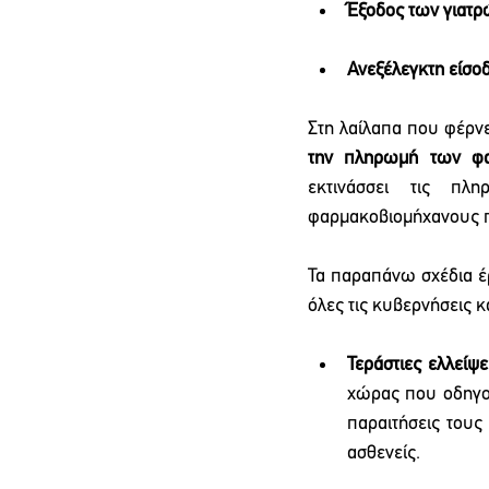
Έξοδος των γιατρ
Ανεξέλεγκτη είσο
Στη λαίλαπα που φέρνε
την πληρωμή των φ
εκτινάσσει τις π
φαρμακοβιομήχανους πο
Τα παραπάνω σχέδια έρ
όλες τις κυβερνήσεις κ
Τεράστιες ελλείψ
χώρας που οδηγού
παραιτήσεις τους
ασθενείς.