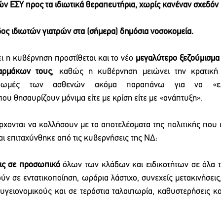
ών ΕΣΥ προς τα ιδιωτικά θεραπευτήρια, χωρίς κανέναν σχεδόν 
δος ιδιωτών γιατρών στα (σήμερα) δημόσια νοσοκομεία.
ι η κυβέρνηση προστίθεται και το νέο 
μεγαλύτερο ξεζούμισμα
αρμάκων τους
, καθώς η κυβέρνηση μειώνει την κρατική 
ληρωμές των ασθενών ακόμα παραπάνω για να «ελα
υ θησαυρίζουν μόνιμα είτε με κρίση είτε με «ανάπτυξη». 
χονται να κολλήσουν με τα αποτελέσματα της πολιτικής που
αι επιταχύνθηκε από τις κυβερνήσεις της ΝΔ:
εις σε προσωπικό
 όλων των κλάδων και ειδικοτήτων σε όλα τ
ν σε εντατικοποίηση, ωράρια λάστιχο, συνεχείς μετακινήσεις
 υγειονομικούς και σε τεράστια ταλαιπωρία, καθυστερήσεις κ