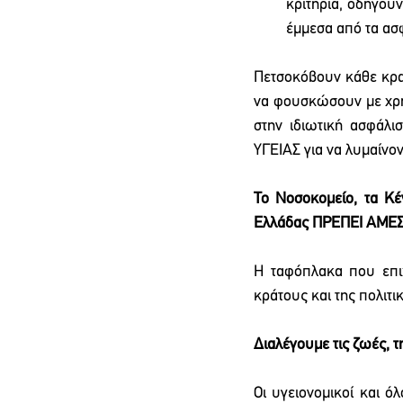
κριτήρια, οδηγούν
έμμεσα από τα ασφ
Πετσοκόβουν κάθε κρατ
να φουσκώσουν με χρήμ
στην ιδιωτική ασφάλ
ΥΓΕΙΑΣ για να λυμαίνον
Το Νοσοκομείο, τα Κέν
Ελλάδας ΠΡΕΠΕΙ ΑΜ
Η ταφόπλακα που επιχ
κράτους και της πολιτ
Διαλέγουμε τις ζωές, τη
Οι υγειονομικοί και ό