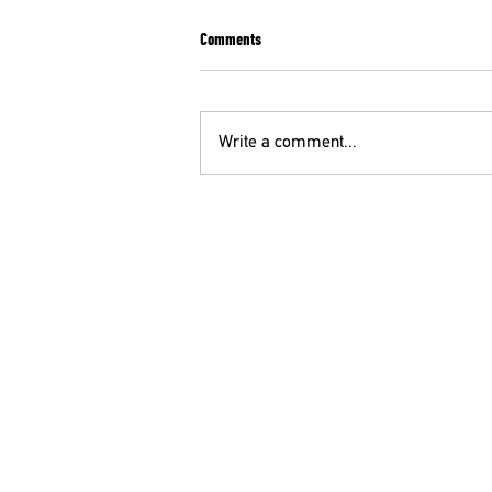
Comments
Write a comment...
ΣΥΛΛΗΠΗΤΗΡΙΑ ΕΠΙΣΤΟΛΗ ΤΗΣ ΕΙΝΑΠ ΓΙΑ
ΤΟΝ ΨΥΧΙΑΤΡΟ Κ. Θ. ΜΕΓΑΛΟΟΙΚΟΝΟΜΟΥ
ΟΕ
210 52