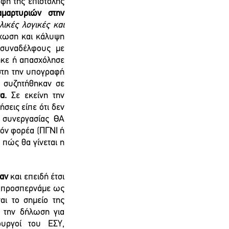
φή της επιστολής 
μαρτυριών στην 
ικές λογικές και 
έχωση και κάλυψη 
συναδέλφους με 
κε ή απασχόλησε 
στη την υπογραφή 
 συζητήθηκαν σε 
α.
 Σε εκείνη την 
εις είπε ότι δεν 
 συνεργασίας ΘΑ 
όν φορέα (ΠΓΝΙ ή 
πώς θα γίνεται η 
αν
 και επειδή έτσι 
ο προσπερνάμε ως 
ναι το σημείο της 
 την δήλωση για 
υργοί του ΕΣΥ, 