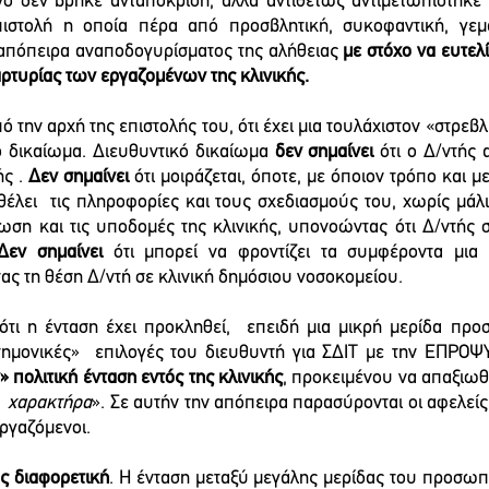
νο δεν βρήκε ανταπόκριση, αλλά αντιθέτως αντιμετωπίστηκε με
πιστολή η οποία πέρα από προσβλητική, συκοφαντική, γεμά
ι απόπειρα αναποδογυρίσματος της αλήθειας 
με στόχο να ευτελίσ
αρτυρίας των εργαζομένων της κλινικής.
 την αρχή της επιστολής του, ότι έχει μια τουλάχιστον «στρεβ
κό δικαίωμα. Διευθυντικό δικαίωμα 
δεν σημαίνει
 ότι ο Δ/ντής 
ς . 
Δεν σημαίνει
 ότι μοιράζεται, όποτε, με όποιον τρόπο και 
θέλει  τις πληροφορίες και τους σχεδιασμούς του, χωρίς μάλισ
ωση και τις υποδομές της κλινικής, υπονοώντας ότι Δ/ντής σ
Δεν σημαίνει
 ότι μπορεί να φροντίζει τα συμφέροντα μια
ας τη θέση Δ/ντή σε κλινική δημόσιου νοσοκομείου.
ότι η ένταση έχει προκληθεί,  επειδή μια μικρή μερίδα προ
στημονικές»  επιλογές του διευθυντή για ΣΔΙΤ με την ΕΠΡΟΨ
 πολιτική ένταση εντός της κλινικής
, προκειμένου να απαξιωθε
  χαρακτήρα
». Σε αυτήν την απόπειρα παρασύρονται οι αφελείς 
ργαζόμενοι. 
ώς διαφορετική
. Η ένταση μεταξύ μεγάλης μερίδας του προσωπι