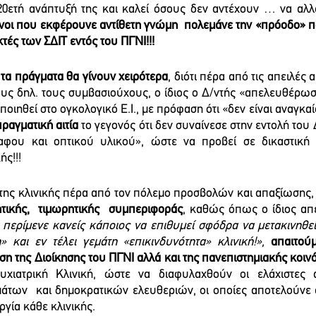
20ετή ανάπτυξή της και καλεί όσους δεν αντέχουν … να αλλά
ενοι που εκφέρουνε αντίθετη γνώμη  πολεμάνε την «πρόοδο» 
κτές των ΣΔΙΤ εντός του ΠΓΝΙ!!!
 
τα πράγματα θα γίνουν χειρότερα
, διότι πέρα από τις απειλές 
ς δηλ. τους συμβασιούχους, ο ίδιος ο Δ/ντής «απελευθέρωσε
οποιηθεί στο ογκολογικό Ε.Ι., με πρόφαση ότι «δεν είναι αναγκα
πραγματική αιτία
 το γεγονός ότι δεν συναίνεσε στην εντολή του 
ραφου και οπτικού υλικού», ώστε να προβεί σε δικαστική
ής!!!
 της κλινικής πέρα από τον πόλεμο προσβολών και απαξίωσης, 
ητικής,  τιμωρητικής  συμπεριφοράς
, καθώς όπως ο ίδιος απε
 περίμενε κανείς κάποιος να επιθυμεί σφόδρα να μετακινηθεί
 και εν τέλει γεμάτη «επικινδυνότητα» κλινική!»,
απαιτούμ
η της Διοίκησης του ΠΓΝΙ αλλά και της πανεπιστημιακής κοιν
υχιατρική Κλινική, ώστε να διαφυλαχθούν οι ελάχιστες α
μάτων  και δημοκρατικών ελευθεριών, οι οποίες αποτελούνε 
ργία κάθε κλινικής.