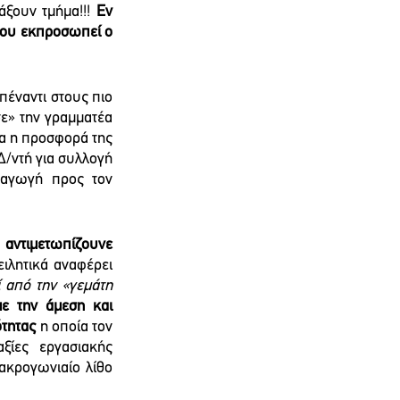
ξουν τμήμα!!!
 Εν 
που εκπροσωπεί ο 
απέναντι στους πιο 
» την γραμματέα 
ία η προσφορά της 
Δ/ντή για συλλογή 
 αγωγή προς τον 
 
αντιμετωπίζουνε 
ιλητικά αναφέρει 
 από την «γεμάτη 
ε την άμεση και 
ότητας
 η οποία τον 
ξίες εργασιακής 
ακρογωνιαίο λίθο 