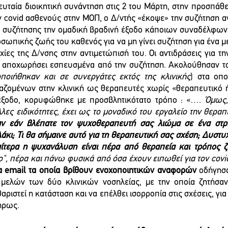
ευταία διοικητική συνάντηση στις 2 του Μάρτη, στην προσπάθει
ον covid ασθενούς στην ΜΟΠ, ο Δ/ντής «έκοψε» την συζήτηση α
 συζήτησης την ομαδική βραδινή έξοδο κάποιων συναδέλφων.
οσωπικής ζωής του καθενός για να μη γίνει συζήτηση για ένα μ
οχίες της Δ/νσης στην αντιμετώπισή του. Οι αντιδράσεις για τ
α αποχωρήσει εσπευσμένα από την συζήτηση. Ακολούθησαν το 
οποιήθηκαν και σε συνεργάτες εκτός της κλινικής
) στα οπο
αζομένων στην κλινική ως θεραπευτές χωρίς «θεραπευτικό ή
έξοδο, κορυφώθηκε με προσβλητικότατο τρόπο : «…. 
Όμως,
ν εάν βλέπατε τον ψυχοθεραπευτή σας λιώμα σε ένα στριπ
άκι; Τι θα σήμαινε αυτό για τη θεραπευτική σας σχέση; Δυστυ
αίτερα η ψυχανάλυση είναι πέρα από θεραπεία και τρόπος ζ
ο", πέρα και πάνω φυσικά από όσα έχουν ειπωθεί για τον covi
α email τα οποία βρίθουν ενοχοποιητικών αναφορών
 οδήγησ
 μελών των δύο κλινικών νοσηλείας, με την οποία ζητήσανε
αριστεί η κατάσταση και να επέλθει ισορροπία στις σχέσεις, για
ήρως.