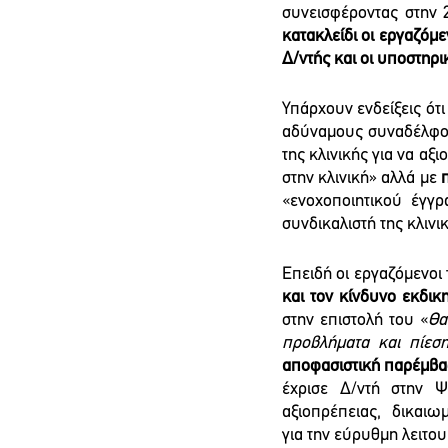
συνεισφέροντας στην 
κατακλείδι οι εργαζόμ
Δ/ντής και οι υποστηρι
Υπάρχουν ενδείξεις ότι
αδύναμους συναδέλφου
της κλινικής για να αξι
στην κλινική» αλλά με 
«ενοχοποιητικού έγγ
συνδικαλιστή της κλινικ
Επειδή οι εργαζόμενοι
και τον κίνδυνο εκδικ
στην επιστολή του «
Θα
προβλήματα και πίεση»
αποφασιστική παρέμβασ
έχρισε Δ/ντή στην Ψ
αξιοπρέπειας,  δικαιω
για την εύρυθμη λειτου