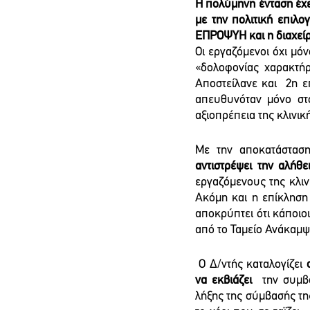
Η πολύμηνη ένταση έχει
με την πολιτική επιλο
ΕΠΡΟΨΥΗ και η διαχείρι
Οι εργαζόμενοι όχι μό
«δολοφονίας χαρακτήρ
Αποστείλανε και  2η ε
απευθυνόταν μόνο στο
αξιοπρέπεια της κλινικ
Με την αποκατάσταση
αντιστρέψει την αλήθε
εργαζόμενους της κλιν
Ακόμη και η επίκληση 
αποκρύπτει ότι κάποιο
από το Ταμείο Ανάκαμ
 Ο Δ/ντής καταλογίζει 
να εκβιάζει 
 την συμβ
λήξης της σύμβασής της