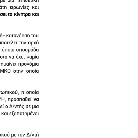
 μια  επιθετική  
τη ειρωνίες και 
ει τα κίνητρα και 
λή» κατανόηση του 
αποτελεί την αρχή 
με όποια υποομάδα 
τα να έχει καμία 
ημαίνει προνόμια 
 ΜΚΟ στην οποία 
σωπικού, η οποία 
ΥΗ, προσπαθεί 
να 
ί ο Δ/ντής σε μια 
και εξαπατημένοι 
κού με τον Δ/ντή 