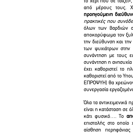
το χέρι που σε ταϊζει
από μέρους τους. Χ
προηγούμενη διεύθυνσ
πρακτικές που συνόδε
όλων των βαρδιών στ
αποκορύφωμα τον ξυλο
την διεύθυνση και την
των ψυχιάτρων στην ε
συνάντηση με τους ει
συνάντηση η ανησυχία 
έχει καθοριστεί το π
καθοριστεί από το Υπο
ΕΠΡΟΨΥΗ) θα χρεώνοντα
συνεργασία εργαζομένων
Όλα τα αντικειμενικά
είναι η κατάσταση σε 
κάτι φυσικό…. Το 
απ
επιστολής στο οποίο 
αίσθηση περηφάνιας