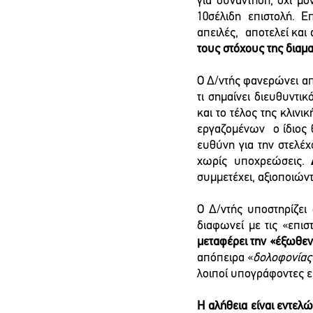
για συνάντηση, όχι μό
10σέλιδη επιστολή. Ε
απειλές,  αποτελεί κα
τους στόχους της διαμ
Ο Δ/ντής φανερώνει από
τι σημαίνει διευθυντι
και το τέλος της κλινική
εργαζομένων  ο ίδιος 
ευθύνη για την στελέχ
χωρίς υποχρεώσεις. 
συμμετέχει, αξιοποιώντ
Ο Δ/ντής υποστηρίζει 
διαφωνεί με τις «επι
μεταφέρει την «έξωθεν»
απόπειρα «
δολοφονίας
λοιποί υπογράφοντες ε
Η αλήθεια είναι εντελ