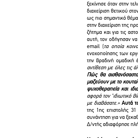
ξεκίνησε όταν στην τελ
διαχείριση θετικού στ
ως πιο σημαντικό θέμα
στην διαχείριση της πρ
ζήτημα και για τις αστ
αυτή, τον οδήγησαν ν
email (
τα οποία κοιν
ενοχοποίησης των εργ
την βραδινή ομαδική 
Πώς θα αισθανόσαστα
μαζεύουν με το κουταλ
ψυχοθεραπεία και ιδι
αφορά τον "ιδιωτικό βί
με διαβάσατε.» 
Αυτά τ
της 1ης επιστολής 31
συνάντηση για να ξεκαθ
Δ/ντής αδιαφόρησε πλ