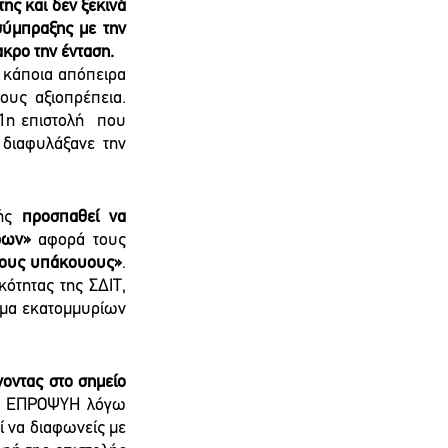
ς και δεν ξεκινά 
σύμπραξης με την 
κρο την ένταση. 
 κάποια απόπειρα 
ς αξιοπρέπεια.  
1η επιστολή  που 
διαφυλάξανε την 
ής 
προσπαθεί να 
ρων»
 αφορά τους 
 τους υπάκουους»
. 
ότητας της ΣΔΙΤ, 
σμα εκατομμυρίων 
οντας στο σημείο 
ην ΕΠΡΟΨΥΗ λόγω 
ί να διαφωνείς με 