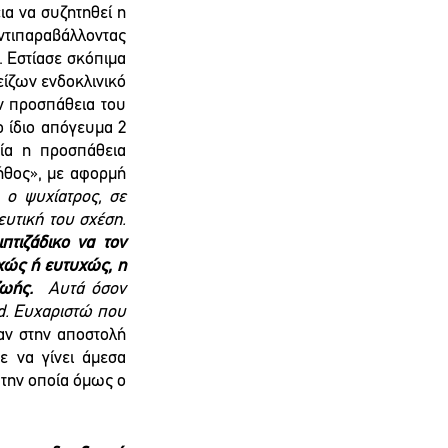
α να συζητηθεί η 
ντιπαραβάλλοντας 
 Εστίασε σκόπιμα 
είζων ενδοκλινικό 
ην προσπάθεια του 
ίδιο απόγευμα 2 
ία η προσπάθεια 
θος», με αφορμή 
 ο ψυχίατρος, σε 
αντίθεση με όλες τις άλλες ειδικότητες, έχει ως το μοναδικό του εργαλείο την θεραπευτική του σχέση. 
τιζάδικο να τον 
χώς ή ευτυχώς, η 
ωής.  
Αυτά όσον 
d.
Ευχαριστώ που 
αν στην αποστολή 
 να γίνει άμεσα 
 την οποία όμως ο 