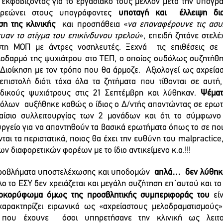
», εκφοβίζοντας για το εργασιακό τους μέλλον μετά την υπογρα
ρεώνει στους υπογράφοντες 
υποταγή και  έλλειψη δια
η της κλινικής
  και προσπάθεια «
να επαναφέρουνε τις ασυλ
υαν το στίγμα του επικίνδυνου τρελού
», επειδή ζητάνε στελ
η ΜΟΠ με άντρες νοσηλευτές. Ξεχνά  τις επιθέσεις σε 
δαρμό της ψυχιάτρου στο ΤΕΠ, ο οποίος ουδόλως συζητήθη
 Διοίκηση με τον τρόπο που θα άρμοζε.  Αξιολογεί ως αχρεία
πιστολή διότι τάχα όλα τα ζητήματα που τίθονται σε αυτή,
δικούς ψυχιάτρους στις 21 Σεπτέμβρη και λύθηκαν. 
Ψέματ
όλων  αυξήθηκε καθώς ο ίδιος ο Δ/ντής απαντώντας σε ερωτήσ
λαίσιο συλλειτουργίας των 2 μονάδων και ότι το σύμφωνο
υργείο για να απαντηθούν τα βασικά ερωτήματα όπως το σε ποι
ι τα περιστατικά, ποιος θα έχει την ευθύνη του malpractice, 
 διαφορετικών φορέων με το ίδιο αντικείμενο κ.α.!!!
 προβλήματα υποστελέχωσης και υποδομών  
απλά…  δεν λύθηκ
όλο το ΕΣΥ δεν χρειάζεται και μεγάλη συζήτηση επ΄αυτού και τ
οκορύφωμα όμως της προσβλητικής συμπεριφοράς του
 εί
χαρακτηρίζει ειρωνικά ως «αχρείαστους μελοδραματισμούς»
 που έχουνε  όσοι υπηρετήσανε την κλινική ως λειτο