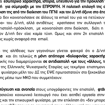
  εσωτερικό χαρακτήρα, ιστορία, υπεύθυνο για την πρόκλησή τη
γή  για σύμπραξη με την ΕΠΡΟΨΥΗ. Η πολιτική επιλογή της 
ση της από την διοίκηση του ΠΓΝΙ  και τον Δ/ντή όξυνε στο έπα
νο δεν κοινοποιήσανε σε άλλους τα email του για να πετύχουν
α» του Δ/ντή, αλλά αντιθέτως  κρατήσανε την συλλογική του
πιστολή-πρόσκληση,  με κοινοποίηση στην διοίκηση,  διότι η 
ν Δ/ντή δεν είχε καμία τύχη. Oμως και στην 2η επιστολή 
ής χωρίς αναφορά στα  email. 
 της αλήθειας των γεγονότων γίνεται φανερό ότι ο Δ/ντ
ια
  και ότι τελικώς 
η μόνη απόπειρα «δολοφονίας χαρακτή
ικής που διαμαρτύρονται 
σε αντιδιαστολή «με τους «άλλους,
της Ελληνικής Ψυχιατρικής Εταιρίας ως τεκμήριο επιστημονικ
ι ψυχίατροι μέλη του ΔΣ της ΕΨΕ πρωτοστατούν στο ξεκοκάλι
ψης μέσω των ΜΚΟ που συμμετέχουν. 
σύγχυση και ανοησία
 στους υπογράφοντες την επιστολή,  
φτάν
ασιούχο κοινωνικό λειτουργό που έχει αιτηθεί εργασία στ
 και την επικουρική ψυχίατρο, με την επίκληση ότι «δεν μπορε