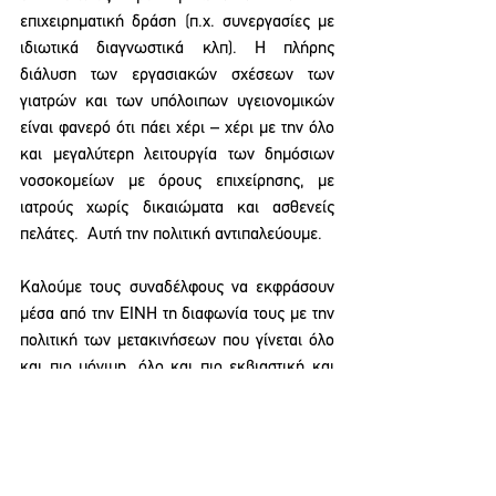
επιχειρηματική δράση (π.χ. συνεργασίες με 
ιδιωτικά διαγνωστικά κλπ). Η πλήρης 
διάλυση των εργασιακών σχέσεων των 
γιατρών και των υπόλοιπων υγειονομικών 
είναι φανερό ότι πάει χέρι – χέρι με την όλο 
και μεγαλύτερη λειτουργία των δημόσιων 
νοσοκομείων με όρους επιχείρησης, με 
ιατρούς χωρίς δικαιώματα και ασθενείς 
πελάτες.  Αυτή την πολιτική αντιπαλεύουμε. 
Καλούμε τους συναδέλφους να εκφράσουν 
μέσα από την ΕΙΝΗ τη διαφωνία τους με την 
πολιτική των μετακινήσεων που γίνεται όλο 
και πιο μόνιμη, όλο και πιο εκβιαστική και 
δεν έχει σχέση με έκτακτες ανάγκες. Να μην 
επιτρέψουν στο υπουργείο και την ΥΠΕ να 
κλείνουν τρύπες προσωρινά, ώστε να 
καλύπτονται τα τραγικά κενά και χωρίς 