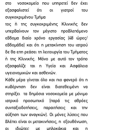
στο  νοσοκομείο που υπηρετεί δεν έχει 
εξασφαλιστεί ότι οι γιατροί του 
συγκεκριμένου Τμήμα 
τος ή της συγκεκριμένης Κλινικής δεν 
υπερβαίνουν τον μέγιστο προβλεπόμενο 
εβδομα διαίο χρόνο εργασίας (48 ώρες/
εβδομάδα) και ότι η μετακίνηση του ιατρού 
δε θα επη ρεάσει τη λειτουργία του Τμήματος 
ή της Κλινικής. Μόνο με αυτό τον τρόπο 
εξασφαλίζε ται η Υγεία και Ασφάλεια 
υγειονομικών και ασθενών. 
Κάθε μέρα γίνεται όλο και πιο φανερό ότι η 
κυβέρνηση δεν είναι διατεθειμένη να 
στηρίξει  τα δημόσια νοσοκομεία με μόνιμο 
ιατρικό προσωπικό (παρά τις αθρόες 
συνταξιοδοτήσεις, παραιτήσεις και την 
αύξηση των αναγκών). Οι μόνες λύσεις που 
βλέπει είναι οι μετακινήσεις, η  εξουθένωση, 
οι ιδιώτες με μπλοκάκια και η 