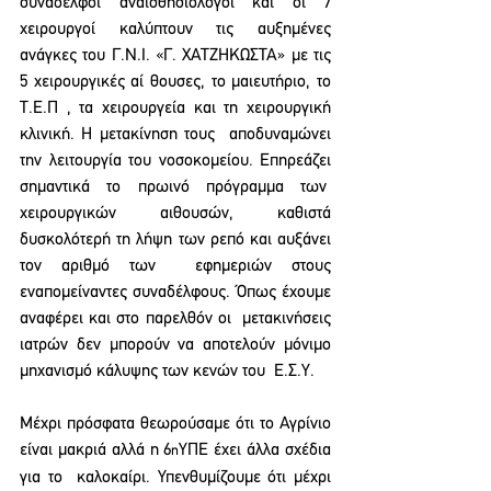
συνάδελφοι αναισθησιολόγοι και οι 7 
χειρουργοί καλύπτουν τις αυξημένες 
ανάγκες του Γ.Ν.Ι. «Γ. ΧΑΤΖΗΚΩΣΤΑ» με τις 
5 χειρουργικές αί θουσες, το μαιευτήριο, το 
Τ.Ε.Π , τα χειρουργεία και τη χειρουργική 
κλινική. Η μετακίνηση τους  αποδυναμώνει 
την λειτουργία του νοσοκομείου. Επηρεάζει 
σημαντικά το πρωινό πρόγραμμα των  
χειρουργικών αιθουσών, καθιστά 
δυσκολότερή τη λήψη των ρεπό και αυξάνει 
τον αριθμό των  εφημεριών στους 
εναπομείναντες συναδέλφους. Όπως έχουμε 
αναφέρει και στο παρελθόν οι  μετακινήσεις 
ιατρών δεν μπορούν να αποτελούν μόνιμο 
μηχανισμό κάλυψης των κενών του  Ε.Σ.Υ. 
Μέχρι πρόσφατα θεωρούσαμε ότι το Αγρίνιο 
είναι μακριά αλλά η 6
ΥΠΕ έχει άλλα σχέδια 
η
για το  καλοκαίρι. Υπενθυμίζουμε ότι μέχρι 