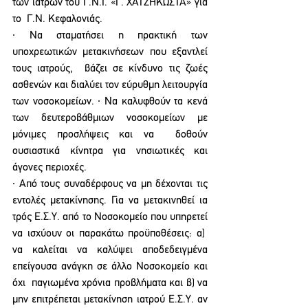
των ιατρών του Γ.Ν.Ι. «Γ. ΧΑΤΖΗΚΩΣΤΑ» για 
το  Γ.Ν. Κεφαλονιάς. 
∙ Να σταματήσει η πρακτική των 
υποχρεωτικών μετακινήσεων που εξαντλεί 
τους ιατρούς,  βάζει σε κίνδυνο τις ζωές 
ασθενών και διαλύει τον εύρυθμη λειτουργία 
των νοσοκομείων. ∙ Να καλυφθούν τα κενά 
των δευτεροβάθμιων νοσοκομείων με 
μόνιμες προσλήψεις και να  δοθούν 
ουσιαστικά κίνητρα για νησιωτικές και 
άγονες περιοχές. 
∙ Από τους συναδέρφους να μη δέχονται τις 
εντολές μετακίνησης. Για να μετακινηθεί ια 
τρός Ε.Σ.Υ. από το Νοσοκομείο που υπηρετεί 
να ισχύουν οι παρακάτω προϋποθέσεις: α)  
να καλείται να καλύψει αποδεδειγμένα 
επείγουσα ανάγκη σε άλλο Νοσοκομείο και 
όχι  παγιωμένα χρόνια προβλήματα και β) να 
μην επιτρέπεται μετακίνηση ιατρού Ε.Σ.Υ. αν 