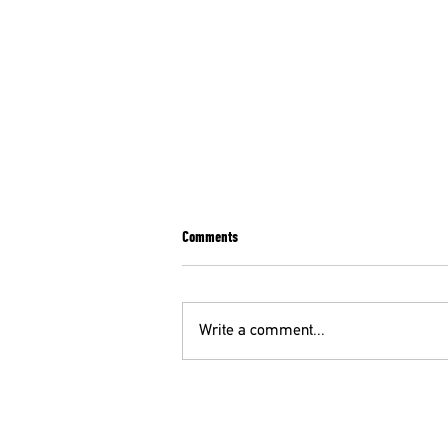
Comments
Write a comment...
ΣΥΛΛΗΠΗΤΗΡΙΑ ΕΠΙΣΤΟΛΗ ΤΗΣ ΕΙΝΑΠ ΓΙΑ
ΤΟΝ ΨΥΧΙΑΤΡΟ Κ. Θ. ΜΕΓΑΛΟΟΙΚΟΝΟΜΟΥ