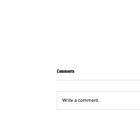
Comments
Write a comment...
ΣΥΛΛΗΠΗΤΗΡΙΑ ΕΠΙΣΤΟΛΗ ΤΗΣ ΕΙΝΑΠ ΓΙΑ
ΤΟΝ ΨΥΧΙΑΤΡΟ Κ. Θ. ΜΕΓΑΛΟΟΙΚΟΝΟΜΟΥ