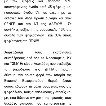
με 242 ψήφους και ποσοστό 40%, 
καταγράφοντας άνοδο κατά 65 ψήφους και 
ποσοστιαία άνοδο 5%, σε σχέση με τις 
εκλογές του 2022! Πρώτη δύναμη και στην 
ΟΕΝΓΕ και στο ΝΤ της ΑΔΕΔΥ!!  Σε 
συνθήκες αύξηση της συμμετοχής 15% στο 
σύνολο των ψηφισάντων  και 33% στους 
ψηφίσαντες στο ΠΓΝΙ!!!
Χαιρετίζουμε τους εκατοντάδες 
συναδέρφους από όλα τα Νοσοκομεία, ΚΥ 
και ΤΟΜΥ Ηπείρου-Λευκάδας που ανέδειξαν 
το ψηφοδέλτιο της ΔΗΠΑΚ πρώτη 
δύναμη, για πρώτη φορά στην ιστορία της 
Ένωσης! Ευχαριστούμε θερμά όλους 
όσους έδωσαν τη μάχη συμμετέχοντας στο 
ψηφοδέλτιο, τους συναδέλφους γιατρούς και 
μη, που δώσανε την μάχη της πρωτιάς, τους 
δεκάδες γιατρούς που εμπιστεύτηκαν το 