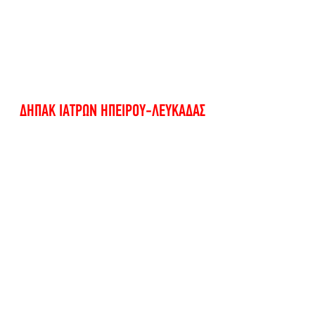
ΔΗΠΑΚ ΙΑΤΡΩΝ ΗΠΕΙΡΟΥ-ΛΕΥΚΑΔΑΣ
ΛΟΙΠΕΣ ΑΝΑΚΟΙΝΩΣΕΙΣ
See All
Recent Posts