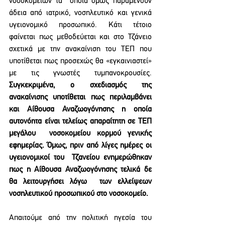
νοσοκομείων τα  οποία όμως παραμένουν 
άδεια από ιατρικό, νοσηλευτικό και γενικά 
υγειονομικό προσωπικό. Κάτι τέτοιο 
φαίνεται πως μεθοδεύεται και στο Τζάνειο 
σχετικά με την ανακαίνιση του ΤΕΠ που 
υποτίθεται πως προσεχώς θα «εγκαινιαστεί» 
με τις γνωστές τυμπανοκρουσίες. 
Συγκεκριμένα, ο σχεδιασμός της 
ανακαίνισης υποτίθεται πως περιλαμβάνει 
και Αίθουσα Αναζωογόνησης η οποία 
αυτονόητα είναι τελείως απαραίτητη σε ΤΕΠ 
μεγάλου  νοσοκομείου κορμού γενικής 
εφημερίας. Όμως, πριν από λίγες ημέρες οι 
υγειονομικοί του  Τζανείου ενημερώθηκαν 
πως η Αίθουσα Αναζωογόνησης τελικά δε 
θα λειτουργήσει λόγω  των ελλείψεων 
νοσηλευτικού προσωπικού στο νοσοκομείο. 
Απαιτούμε από την πολιτική ηγεσία του 