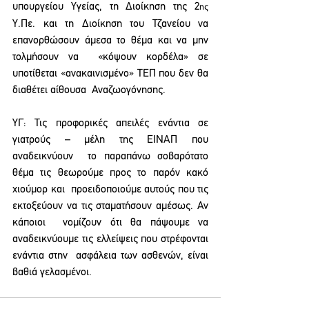
υπουργείου Υγείας, τη Διοίκηση της 2
ης 
Υ.Πε. και τη Διοίκηση του Τζανείου να 
επανορθώσουν άμεσα το θέμα και να μην 
τολμήσουν να  «κόψουν κορδέλα» σε 
υποτίθεται «ανακαινισμένο» ΤΕΠ που δεν θα 
διαθέτει αίθουσα  Αναζωογόνησης.
ΥΓ: Τις προφορικές απειλές ενάντια σε 
γιατρούς – μέλη της ΕΙΝΑΠ που 
αναδεικνύουν  το παραπάνω σοβαρότατο 
θέμα τις θεωρούμε προς το παρόν κακό 
χιούμορ και  προειδοποιούμε αυτούς που τις 
εκτοξεύουν να τις σταματήσουν αμέσως. Αν 
κάποιοι  νομίζουν ότι θα πάψουμε να 
αναδεικνύουμε τις ελλείψεις που στρέφονται 
ενάντια στην  ασφάλεια των ασθενών, είναι 
βαθιά γελασμένοι.