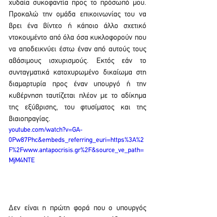
χυδαία συκοφαντία προς το πρόσωπό μου. 
Προκαλώ την ομάδα επικοινωνίας του να 
βρει ένα βίντεο ή κάποιο άλλο σχετικό 
ντοκουμέντο από όλα όσα κυκλοφορούν που 
να αποδεικνύει έστω έναν από αυτούς τους 
αβάσιμους ισχυρισμούς. Εκτός εάν το 
συνταγματικά κατοχυρωμένο δικαίωμα στη 
διαμαρτυρία προς έναν υπουργό ή την 
κυβέρνηση ταυτίζεται πλέον με το αδίκημα 
της εξύβρισης, του φτυσίματος και της 
βιαιοπραγίας.
youtube.com/watch?v=GA-
0Pw87Phc&embeds_referring_euri=https%3A%2
F%2Fwww.antapocrisis.gr%2F&source_ve_path=
MjM4NTE
Δεν είναι η πρώτη φορά που ο υπουργός 