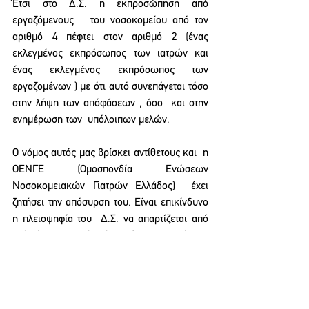
Έτσι στο Δ.Σ. η εκπροσώπηση από  
εργαζόμενους   του νοσοκομείου από τον 
αριθμό 4 πέφτει στον αριθμό 2 (ένας 
εκλεγμένος εκπρόσωπος των ιατρών και 
ένας εκλεγμένος εκπρόσωπος των 
εργαζομένων ) με ότι αυτό συνεπάγεται τόσο 
στην λήψη των απόφάσεων , όσο  και στην 
ενημέρωση των  υπόλοιπων μελών.
Ο νόμος αυτός μας βρίσκει αντίθετους και  η 
ΟΕΝΓΕ (Ομοσπονδία Ενώσεων 
Νοσοκομειακών Γιατρών Ελλάδος)  έχει 
ζητήσει την απόσυρση του. Είναι επικίνδυνο  
η πλειοψηφία του  Δ.Σ. να απαρτίζεται από 
ανθρώπους που δεν δουλεύουν στον χώρο. 
Ο νόμος αυτός  και η εκπροσώπηση της 
περιφέρειας στα δημόσια νοσοκομεία  
γίνεται στο πλαίσιο της μετατροπής των 