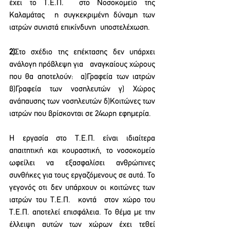
έχει το Τ.Ε.Π.  στο Νοσοκομείο της 
Καλαμάτας  η συγκεκριμένη δύναμη των 
ιατρών συνιστά επικίνδυνη  υποστελέχωση.
2)
Στο σχέδιο της επέκτασης δεν υπάρχει 
ανάλογη πρόβλεψη για   αναγκαίους χώρους  
που θα αποτελούν:  α)Γραφεία των ιατρών 
β)Γραφεία των νοσηλευτών γ) Χώρος 
ανάπαυσης των νοσηλευτών δ)Κοιτώνες των 
ιατρών που βρίσκονται σε 24ωρη εφημερία.
Η εργασία στο Τ.Ε.Π. είναι ιδιαίτερα  
απαιτητική και κουραστική, το νοσοκομείο 
ωφείλει να εξασφαλίσει ανθρώπινες 
συνθήκες για τους εργαζόμενους σε αυτά. Το 
γεγονός οτι δεν υπάρχουν οι κοιτώνες των 
ιατρών του Τ.Ε.Π.  κοντά  στον χώρο του 
Τ.Ε.Π. αποτελεί επισφάλεια. Το θέμα με την 
έλλειψη αυτών των χώρων έχει τεθεί 