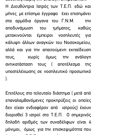
Η Διευθύντρια Ιατρός των Τ.Ε.Π. εδώ και 
μήνες  με επίσημο έγγραφο   έχει επισημάνει 
στα αρμόδια όργανα του Γ.Ν.Μ.   την  
αποδυνάμωση του τμήματος, καθώς 
μετακινούνται έμπειροι νοσηλευτές για 
κάλυψη άλλων αναγκών του Νοσοκομείου, 
αλλά και για την απαιτούμενη εκπαίδευση 
τους,  χωρίς όμως την ανάλογη 
αντικατάσταση τους ( αποτέλεσμα της 
υποστελέχωσης σε νοσηλευτικό προσωπικό 
).
Επιτέλους στο τελευταίο διάστημα ( μετά από 
επαναλαμβανόμενες προκηρύξεις οι οποίες 
δεν είχαν ενδιαφέρον από  ιατρούς) έχουν 
διορισθεί 3 ιατροί στο Τ.Ε.Π.  Ο σημερινός 
δηλαδή αριθμός των συναδέλφων είναι 4 
μόνιμοι,  όμως  για την επισκεψιμότητα που 