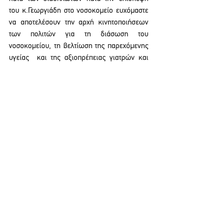
του κ.Γεωργιάδη στο νοσοκομείο ευχόμαστε 
να αποτελέσουν την αρχή κινητοποιήσεων 
των πολιτών για τη διάσωση του 
νοσοκομείου, τη βελτίωση της παρεχόμενης 
υγείας  και της αξιοπρέπειας γιατρών και 
ασθενών στη βάση μιας σύγχρονής δωρεάν 
υγειονομικής περίθαλψης.
Λαμία 31/7/2025
Το Δ.Σ. της ΕΝΙΑΛ
ΑΝΑΚΟΙΝΩΣΕΙΣ ΕΝΩΣΕΩΝ
See All
Recent Posts